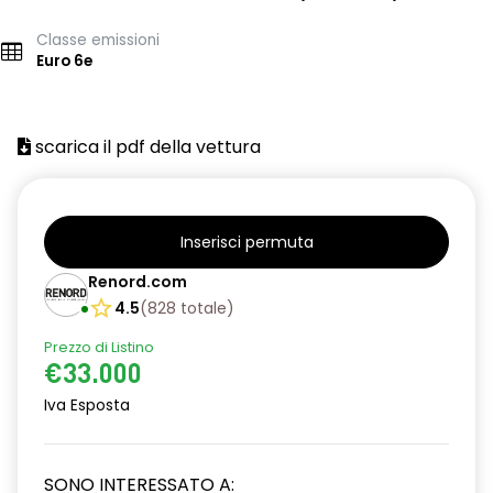
Classe emissioni
Euro 6e
scarica il pdf della vettura
Inserisci permuta
Renord.com
4.5
(
828
totale
)
Prezzo di Listino
€33.000
Iva Esposta
SONO INTERESSATO A: