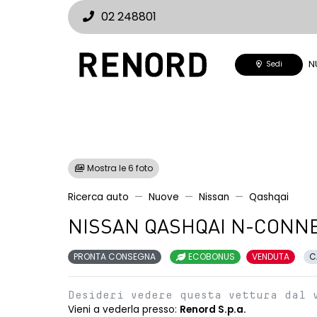
02 248801
N
Sedi
Mostra le 6 foto
Ricerca auto
Nuove
Nissan
Qashqai
NISSAN QASHQAI N-CONNE
PRONTA CONSEGNA
ECOBONUS
VENDUTA
C
Desideri vedere questa vettura dal 
Vieni a vederla presso:
Renord S.p.a.