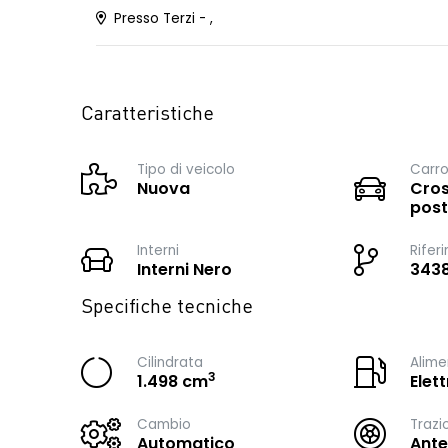
Presso Terzi - ,
Caratteristiche
Tipo di veicolo
Carro
Nuova
Cros
post
Interni
Rifer
Interni Nero
343
Specifiche tecniche
Cilindrata
Alime
3
1.498 cm
Elet
Cambio
Trazi
Automatico
Ante