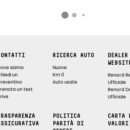
CONTATTI
RICERCA AUTO
DEALER
WEBSIT
ove siamo
Nuove
hiedi un
Km 0
Renord R
reventivo
Auto usate
Ufficiale
renota un test
Renord D
rive
Ufficiale
TRASPARENZA
POLITICA
CARTA 
ASSICURATIVA
PARITÀ DI
VALORI