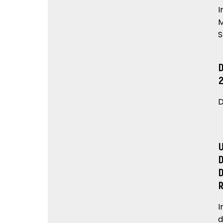
I
M
S
D
I
d