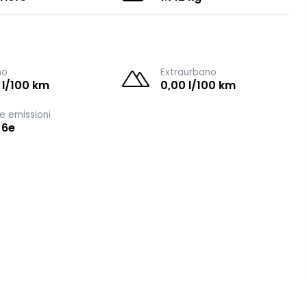
no
Extraurbano
 l/100 km
0,00 l/100 km
e emissioni
 6e