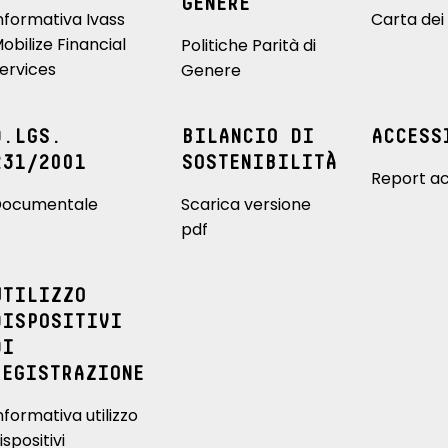
GENERE
nformativa Ivass
Carta dei 
obilize Financial
Politiche Parità di
ervices
Genere
D.LGS.
BILANCIO DI
ACCESS
231/2001
SOSTENIBILITÀ
Report ac
ocumentale
Scarica versione
pdf
UTILIZZO
DISPOSITIVI
DI
REGISTRAZIONE
nformativa utilizzo
ispositivi