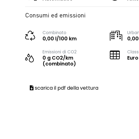
Consumi ed emissioni
Combinato
Urba
0,00 l/100 km
0,00
Emissioni di CO2
Class
0 g CO2/km
Euro
(combinato)
scarica il pdf della vettura