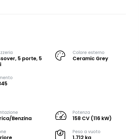
zzeria
Colore esterno
sover, 5 porte, 5
Ceramic Grey
i
imento
845
ntazione
Potenza
trica/Benzina
158 CV (116 kW)
one
Peso a vuoto
riore
1.712 kg