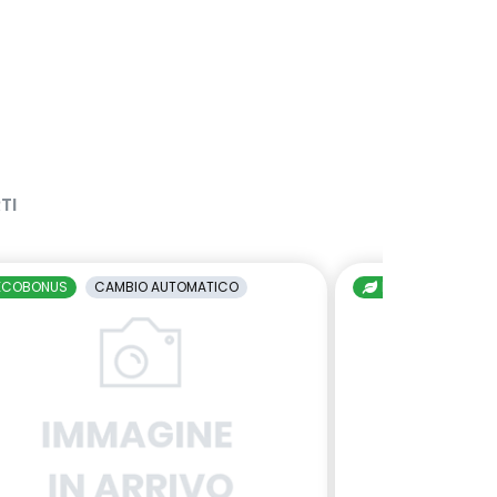
TI
ECOBONUS
CAMBIO AUTOMATICO
ECOBONUS
C