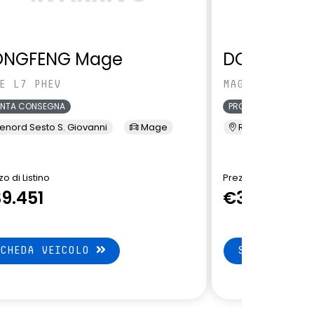
ONGFENG Mage
DONGFENG
E L7 PHEV
MAGE L7 PHEV
ONTA CONSEGNA
PRONTA CONSEGNA
enord Sesto S. Giovanni
Mage
Renord Sesto S. 
o di Listino
Prezzo di Listino
9.451
€39.451
SCHEDA VEICOLO
SCHEDA VEI