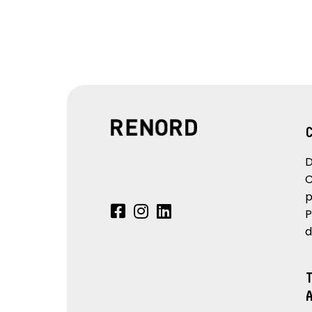
D
C
p
P
d