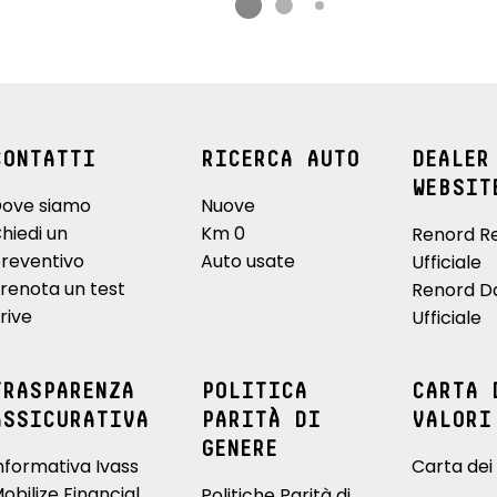
CONTATTI
RICERCA AUTO
DEALER
WEBSIT
ove siamo
Nuove
hiedi un
Km 0
Renord R
reventivo
Auto usate
Ufficiale
renota un test
Renord D
rive
Ufficiale
TRASPARENZA
POLITICA
CARTA 
ASSICURATIVA
PARITÀ DI
VALORI
GENERE
nformativa Ivass
Carta dei 
obilize Financial
Politiche Parità di