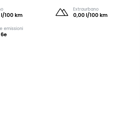
no
Extraurbano
 l/100 km
0,00 l/100 km
e emissioni
 6e