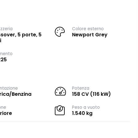
zzeria
Colore esterno
sover, 5 porte, 5
Newport Grey
i
imento
225
ntazione
Potenza
trica/Benzina
158 CV (116 kW)
one
Peso a vuoto
riore
1.540 kg