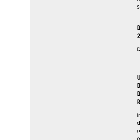
S
D
I
d
r
e