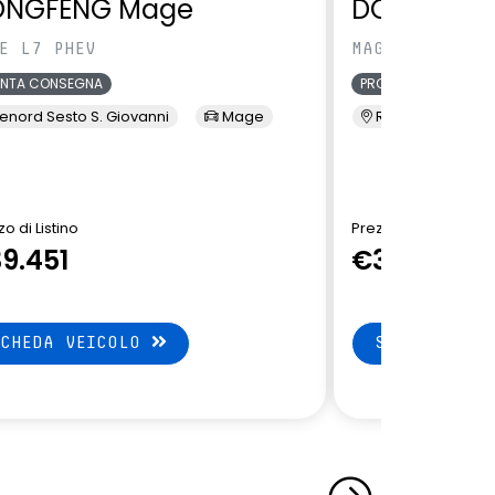
ONGFENG Mage
DONGFENG
E L7 PHEV
MAGE L7 PHEV
ONTA CONSEGNA
PRONTA CONSEGNA
enord Sesto S. Giovanni
Mage
Renord Sesto S. 
o di Listino
Prezzo di Listino
9.451
€39.451
SCHEDA VEICOLO
SCHEDA VEI