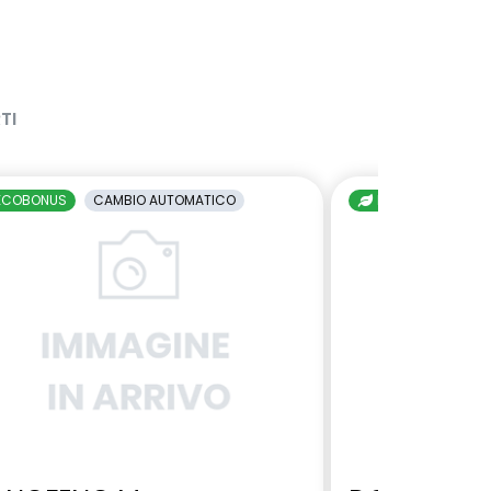
TI
ECOBONUS
CAMBIO AUTOMATICO
ECOBONUS
C