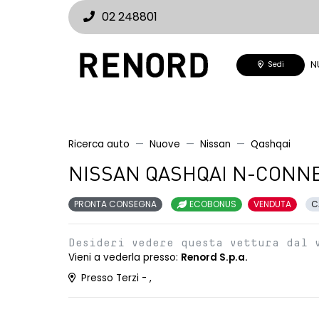
02 248801
N
Sedi
Ricerca auto
Nuove
Nissan
Qashqai
NISSAN QASHQAI N-CONNEC
PRONTA CONSEGNA
ECOBONUS
VENDUTA
C
Desideri vedere questa vettura dal 
Vieni a vederla presso:
Renord S.p.a.
Presso Terzi - ,