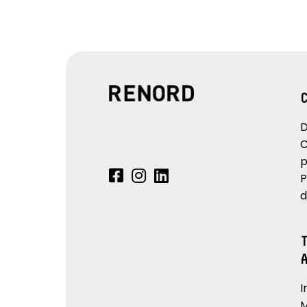
D
C
p
P
d
I
M