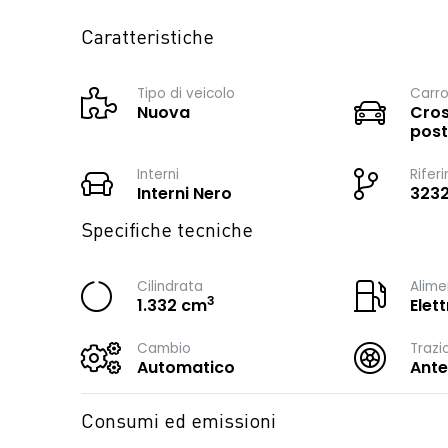
Caratteristiche
Tipo di veicolo
Carro
Nuova
Cros
post
Interni
Rifer
Interni Nero
323
Specifiche tecniche
Cilindrata
Alime
3
1.332 cm
Elet
Cambio
Trazi
Automatico
Ante
Consumi ed emissioni