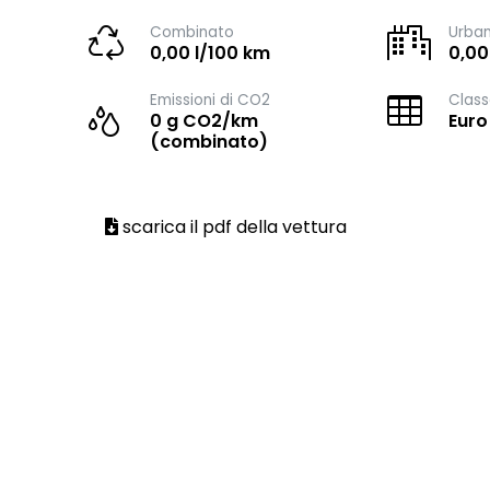
Combinato
Urba
0,00 l/100 km
0,00
Emissioni di CO2
Class
0 g CO2/km
Euro
(combinato)
scarica il pdf della vettura