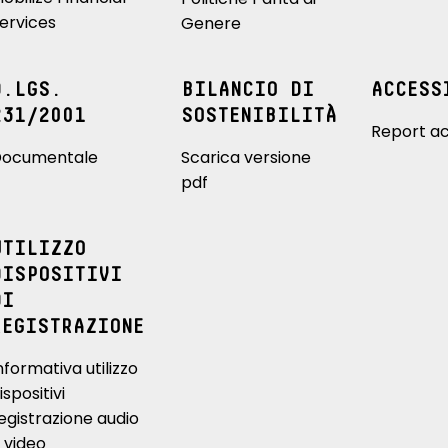
ervices
Genere
D.LGS.
BILANCIO DI
ACCESS
231/2001
SOSTENIBILITÀ
Report ac
ocumentale
Scarica versione
pdf
UTILIZZO
DISPOSITIVI
DI
REGISTRAZIONE
nformativa utilizzo
ispositivi
egistrazione audio
 video