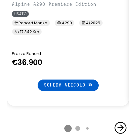
Alpine A290 Premiere Edition
USATO
Renord Monza
A290
4/2025
17.342 Km
Prezzo Renord
P
€36.900
SCHEDA VEICOLO