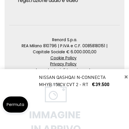
registrazione audio e video
Renord S.p.a.
REA Milano 810796 | P.IVA e C.F. 00858180151 |
Capitale Sociale € 6.000.000,00
Cookie Policy
Privacy Policy
Impostazioni di tracciamento
×
NISSAN QASHQAI N-CONNECTA
Credits
MHYB 158CV CVT 2 - RT
€39.500
Agenzia SEO
Permuta