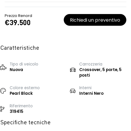
Prezzo Renord
Richiedi un preventivo
€39.500
Caratteristiche
Tipo di veicolo
Carrozzeria
Nuova
Crossover, 5 porte, 5
posti
Colore esterno
Interni
Pearl Black
Interni Nero
Riferimento
319415
Specifiche tecniche