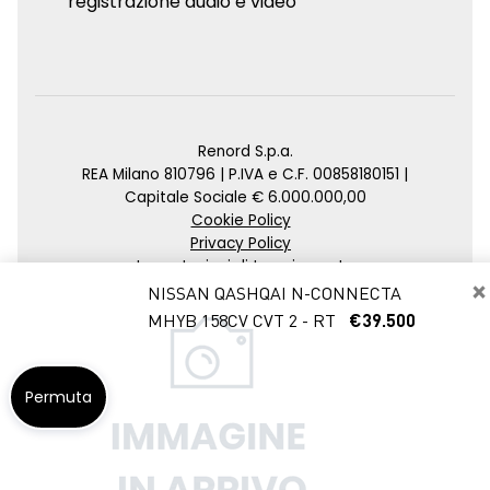
registrazione audio e video
Renord S.p.a.
REA Milano 810796 | P.IVA e C.F. 00858180151 |
Capitale Sociale € 6.000.000,00
Cookie Policy
Privacy Policy
Impostazioni di tracciamento
×
NISSAN QASHQAI N-CONNECTA
Credits
MHYB 158CV CVT 2 - RT
€39.500
Agenzia SEO
Permuta