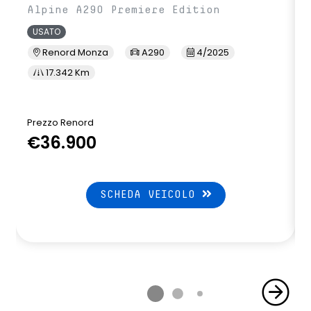
Alpine A290 Premiere Edition
USATO
Renord Monza
A290
4/2025
17.342 Km
Prezzo Renord
P
€36.900
SCHEDA VEICOLO