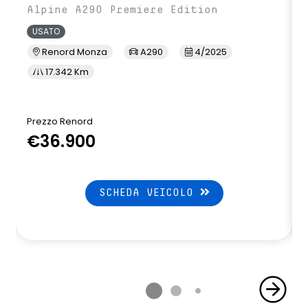
Alpine A290 Premiere Edition
USATO
Renord Monza
A290
4/2025
17.342 Km
Prezzo Renord
P
€36.900
SCHEDA VEICOLO