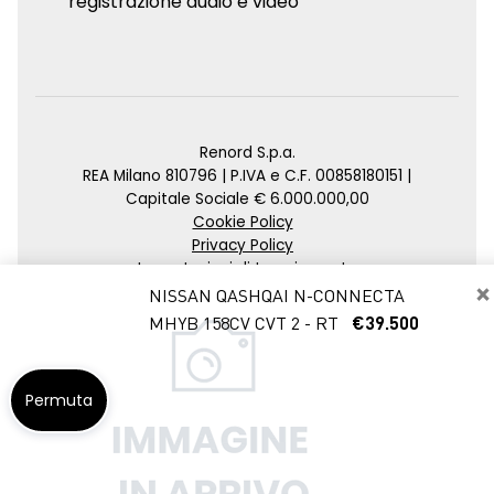
registrazione audio e video
Renord S.p.a.
REA Milano 810796 | P.IVA e C.F. 00858180151 |
Capitale Sociale € 6.000.000,00
Cookie Policy
Privacy Policy
Impostazioni di tracciamento
×
NISSAN QASHQAI N-CONNECTA
Credits
MHYB 158CV CVT 2 - RT
€39.500
Agenzia SEO
Permuta