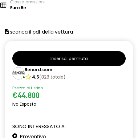
Classe emissioni
Euro 6e
scarica il pdf della vettura
Inserisci permuta
Renord.com
4.5
(
828
totale
)
Prezzo di Listino
€44.800
Iva Esposta
SONO INTERESSATO A:
Preventivo