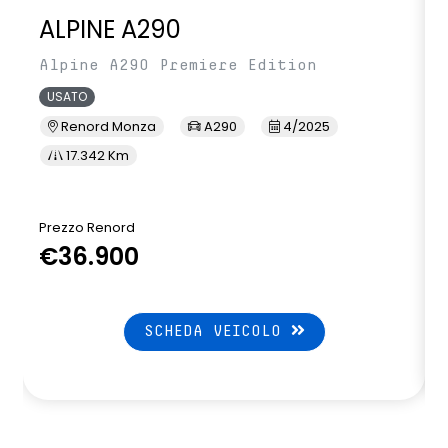
ALPINE A290
Alpine A290 Premiere Edition
USATO
Renord Monza
A290
4/2025
17.342 Km
Prezzo Renord
P
€36.900
SCHEDA VEICOLO