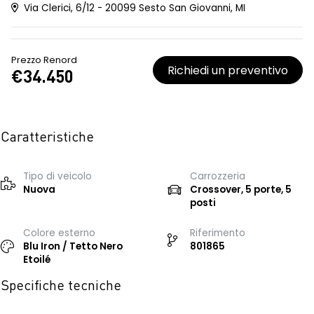
Via Clerici, 6/12 - 20099 Sesto San Giovanni, MI
Prezzo Renord
Richiedi un preventivo
€34.450
Caratteristiche
Tipo di veicolo
Carrozzeria
Nuova
Crossover, 5 porte, 5
posti
Colore esterno
Riferimento
Blu Iron / Tetto Nero
801865
Etoilé
Specifiche tecniche