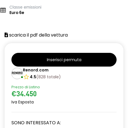
Classe emissioni
Euro 6e
scarica il pdf della vettura
Inserisci permuta
Renord.com
4.5
(
828
totale
)
Prezzo di Listino
€34.450
Iva Esposta
SONO INTERESSATO A: