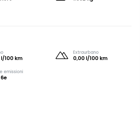
no
Extraurbano
 l/100 km
0,00 l/100 km
e emissioni
 6e