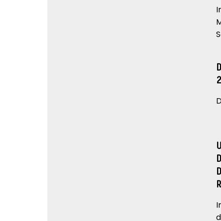
I
M
S
D
I
d