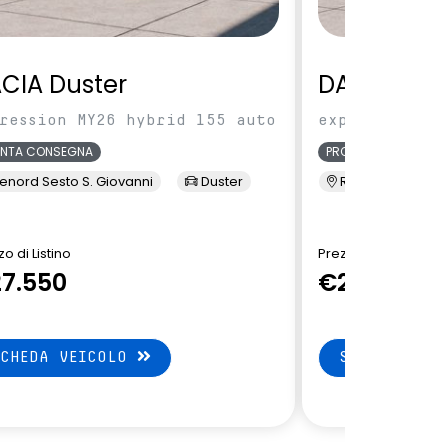
CIA Duster
DACIA Dus
ression MY26 hybrid 155 auto
expression MY
ONTA CONSEGNA
PRONTA CONSEGNA
enord Sesto S. Giovanni
Duster
Renord Sesto S. 
o di Listino
Prezzo di Listino
7.550
€27.550
SCHEDA VEICOLO
SCHEDA VEI