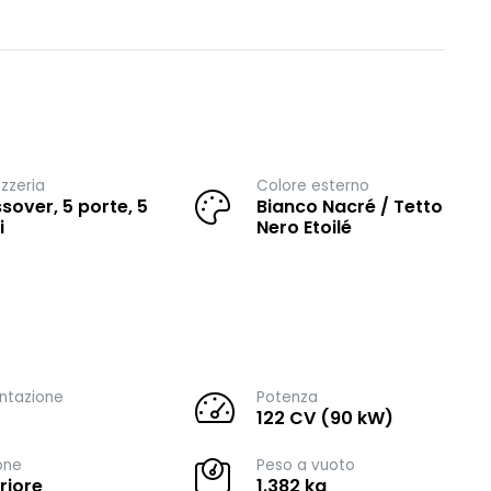
zzeria
Colore esterno
sover, 5 porte, 5
Bianco Nacré / Tetto
i
Nero Etoilé
ntazione
Potenza
122 CV (90 kW)
one
Peso a vuoto
riore
1.382 kg