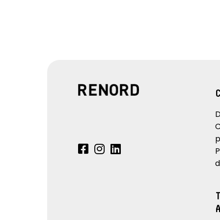
D
C
p
P
d