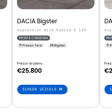
DACIA Bigster
DA
expression mild hybrid-G 140
exp
PRONTA CONSEGNA
PR
Presso Terzi
Bigster
R
Prezzo di Listino
Prezz
€25.800
€2
SCHEDA VEICOLO