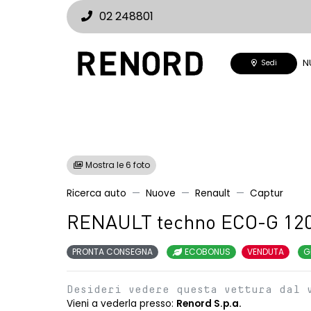
02 248801
N
Sedi
Mostra le 6 foto
Ricerca auto
Nuove
Renault
Captur
RENAULT techno ECO-G 12
PRONTA CONSEGNA
ECOBONUS
VENDUTA
G
Desideri vedere questa vettura dal 
Vieni a vederla presso:
Renord S.p.a.