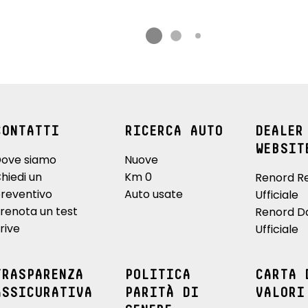
CONTATTI
RICERCA AUTO
DEALER
WEBSIT
ove siamo
Nuove
hiedi un
Km 0
Renord R
reventivo
Auto usate
Ufficiale
renota un test
Renord D
rive
Ufficiale
TRASPARENZA
POLITICA
CARTA 
ASSICURATIVA
PARITÀ DI
VALORI