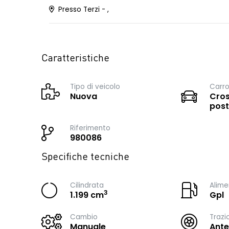
Presso Terzi - ,
Caratteristiche
Tipo di veicolo
Carro
Nuova
Cros
post
Riferimento
980086
Specifiche tecniche
Cilindrata
Alime
3
1.199 cm
Gpl
Cambio
Trazi
Manuale
Ante