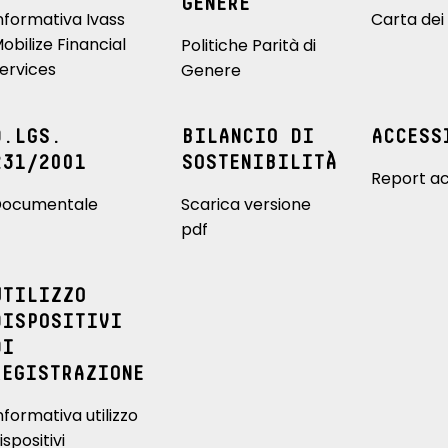
GENERE
nformativa Ivass
Carta dei 
obilize Financial
Politiche Parità di
ervices
Genere
D.LGS.
BILANCIO DI
ACCESS
231/2001
SOSTENIBILITÀ
Report ac
ocumentale
Scarica versione
pdf
UTILIZZO
DISPOSITIVI
DI
REGISTRAZIONE
nformativa utilizzo
ispositivi