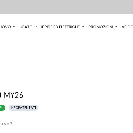
UOVO
USATO
IBRIDE ED ELETTRICHE
PROMOZIONI
VEICO
0 MY26
PL
NEOPATENTATI
vivo?