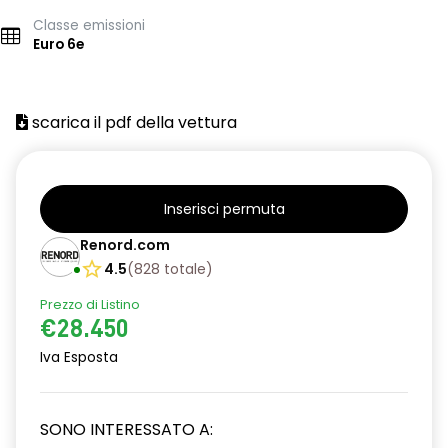
Classe emissioni
Euro 6e
scarica il pdf della vettura
Inserisci permuta
Renord.com
4.5
(
828
totale
)
Prezzo di Listino
€28.450
Iva Esposta
SONO INTERESSATO A: