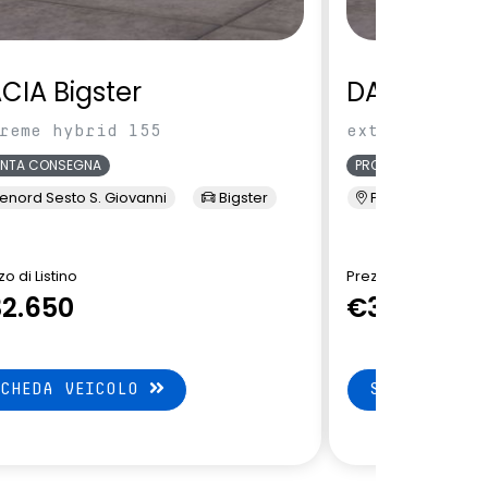
CIA Bigster
DACIA Bigs
reme hybrid 155
extreme hybri
ONTA CONSEGNA
PRONTA CONSEGNA
enord Sesto S. Giovanni
Bigster
Presso Terzi
o di Listino
Prezzo di Listino
2.650
€33.150
SCHEDA VEICOLO
SCHEDA VEI