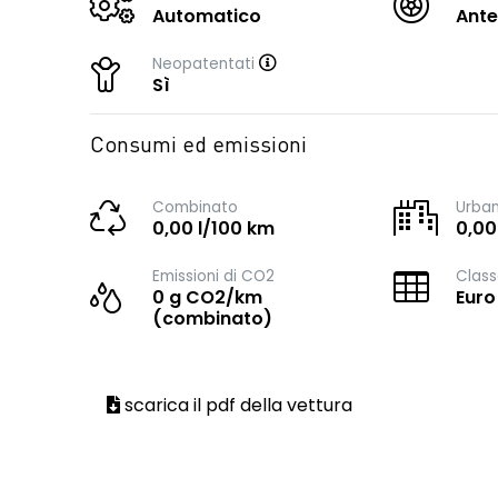
Automatico
Ante
Neopatentati
Sì
Consumi ed emissioni
Combinato
Urba
0,00 l/100 km
0,00
Emissioni di CO2
Class
0 g CO2/km
Euro
(combinato)
scarica il pdf della vettura