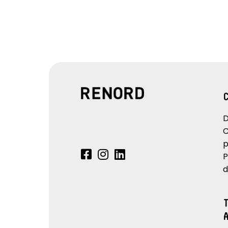
D
C
p
P
d