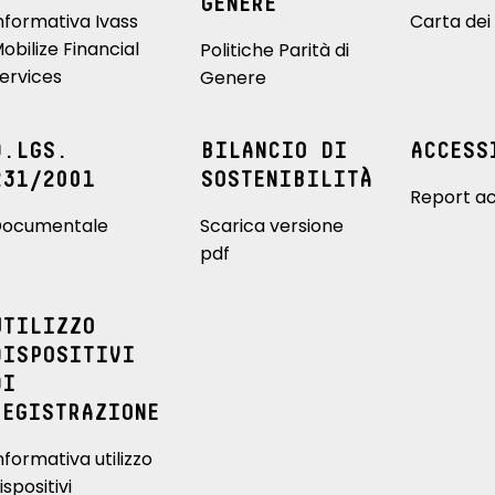
GENERE
nformativa Ivass
Carta dei 
obilize Financial
Politiche Parità di
ervices
Genere
D.LGS.
BILANCIO DI
ACCESS
231/2001
SOSTENIBILITÀ
Report ac
ocumentale
Scarica versione
pdf
UTILIZZO
DISPOSITIVI
DI
REGISTRAZIONE
nformativa utilizzo
ispositivi