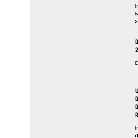
I
M
S
D
I
d