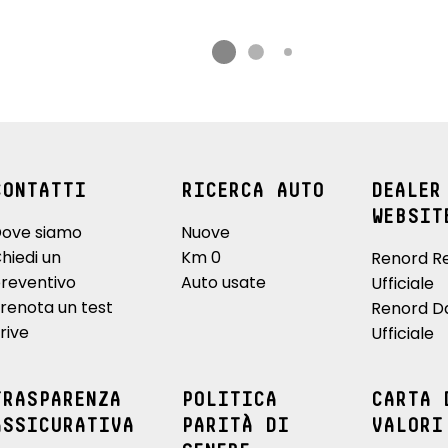
CONTATTI
RICERCA AUTO
DEALER
WEBSIT
ove siamo
Nuove
hiedi un
Km 0
Renord R
reventivo
Auto usate
Ufficiale
renota un test
Renord D
rive
Ufficiale
TRASPARENZA
POLITICA
CARTA 
ASSICURATIVA
PARITÀ DI
VALORI