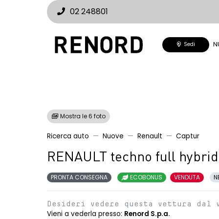
02 248801
N
Sedi
Mostra le 6 foto
Ricerca auto
Nuove
Renault
Captur
RENAULT techno full hybrid
PRONTA CONSEGNA
ECOBONUS
VENDUTA
N
Desideri vedere questa vettura dal 
Vieni a vederla presso:
Renord S.p.a.