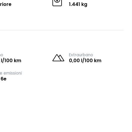
riore
1.441 kg
no
Extraurbano
 l/100 km
0,00 l/100 km
e emissioni
 6e