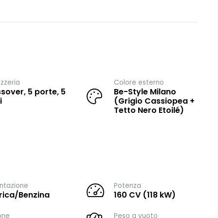
zzeria
Colore esterno
sover, 5 porte, 5
Be-Style Milano
i
(Grigio Cassiopea +
Tetto Nero Etoilé)
ntazione
Potenza
trica/Benzina
160 CV (118 kW)
one
Peso a vuoto