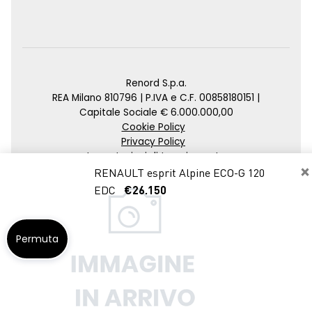
Renord S.p.a.
REA Milano 810796 | P.IVA e C.F. 00858180151 |
Capitale Sociale € 6.000.000,00
Cookie Policy
Privacy Policy
Impostazioni di tracciamento
×
RENAULT esprit Alpine ECO-G 120
Credits
EDC
€26.150
Agenzia SEO
Permuta