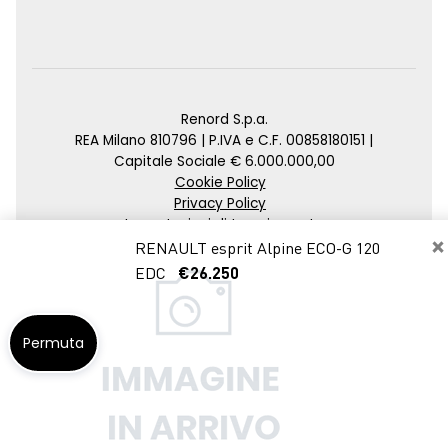
Renord S.p.a.
REA Milano 810796 | P.IVA e C.F. 00858180151 |
Capitale Sociale € 6.000.000,00
Cookie Policy
Privacy Policy
Impostazioni di tracciamento
×
RENAULT esprit Alpine ECO-G 120
Credits
EDC
€26.250
Agenzia SEO
Permuta