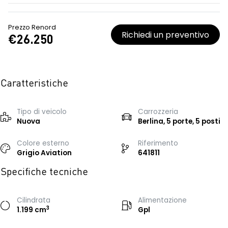
Prezzo Renord
Richiedi un preventivo
€26.250
Caratteristiche
Tipo di veicolo
Carrozzeria
Nuova
Berlina, 5 porte, 5 posti
Colore esterno
Riferimento
Grigio Aviation
641811
Specifiche tecniche
Cilindrata
Alimentazione
3
1.199 cm
Gpl