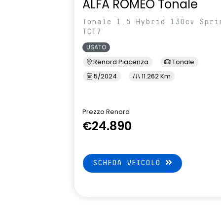
ALFA ROMEO Tonale
Tonale 1.5 Hybrid 130cv Spri
TCT7
USATO
Renord Piacenza
Tonale
5/2024
11.262 Km
Prezzo Renord
€24.890
SCHEDA VEICOLO