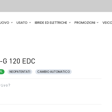
UOVO
USATO
IBRIDE ED ELETTRICHE
PROMOZIONI
VEICO
O-G 120 EDC
PL
NEOPATENTATI
CAMBIO AUTOMATICO
vivo?