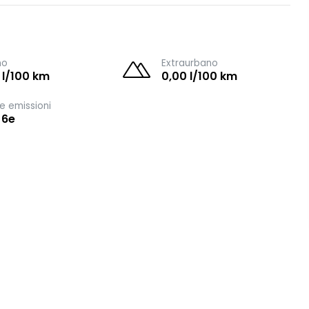
no
Extraurbano
 l/100 km
0,00 l/100 km
e emissioni
 6e