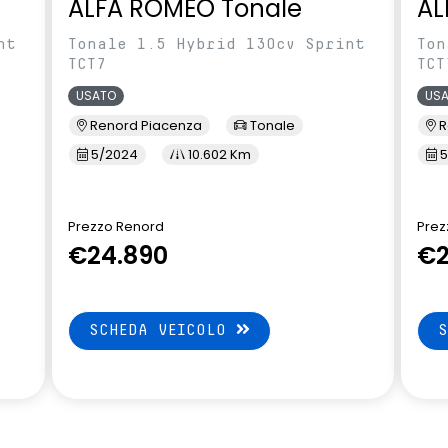
ALFA ROMEO Tonale
AL
nt
Tonale 1.5 Hybrid 130cv Sprint
Ton
TCT7
TCT
USATO
US
Renord Piacenza
Tonale
R
5/2024
10.602 Km
5
Prezzo Renord
Prez
€24.890
€2
SCHEDA VEICOLO