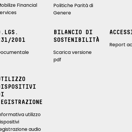
obilize Financial
Politiche Parità di
ervices
Genere
D.LGS.
BILANCIO DI
ACCESS
231/2001
SOSTENIBILITÀ
Report ac
ocumentale
Scarica versione
pdf
UTILIZZO
DISPOSITIVI
DI
REGISTRAZIONE
nformativa utilizzo
ispositivi
egistrazione audio