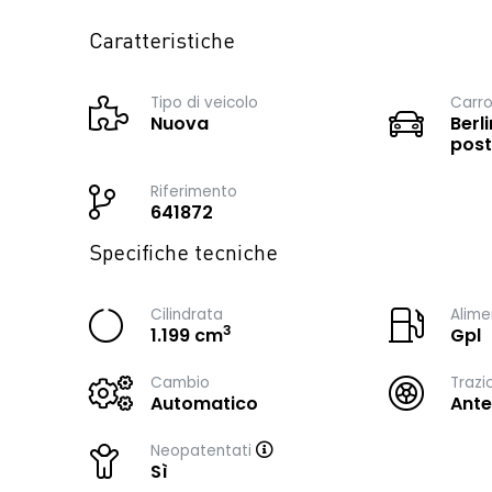
Caratteristiche
Tipo di veicolo
Carro
Nuova
Berli
post
Riferimento
641872
Specifiche tecniche
Cilindrata
Alime
3
1.199 cm
Gpl
Cambio
Trazi
Automatico
Ante
Neopatentati
Sì