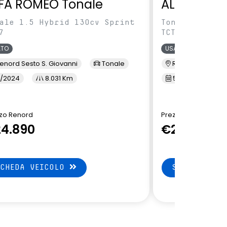
FA ROMEO Tonale
ALFA ROME
ale 1.5 Hybrid 130cv Sprint
Tonale 1.5 Hy
7
TCT7
ATO
USATO
enord Sesto S. Giovanni
Tonale
Renord Baranza
/2024
8.031 Km
5/2024
1
zo Renord
Prezzo Renord
4.890
€24.890
SCHEDA VEICOLO
SCHEDA VEI