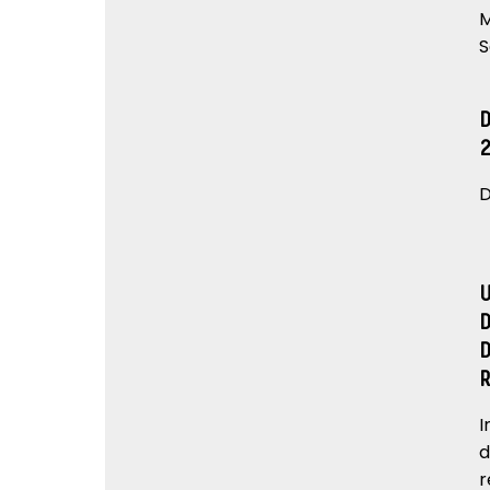
M
S
D
I
d
r