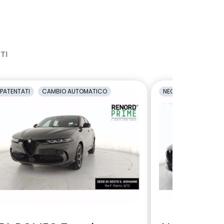
TI
PATENTATI
CAMBIO AUTOMATICO
NEOPATENTATI
C