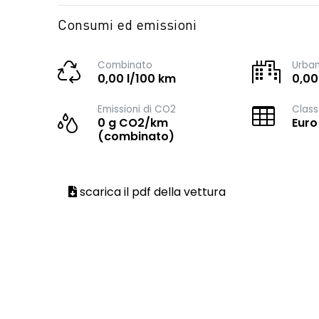
Consumi ed emissioni
Combinato
Urba
0,00 l/100 km
0,00
Emissioni di CO2
Class
0 g CO2/km
Euro
(combinato)
scarica il pdf della vettura