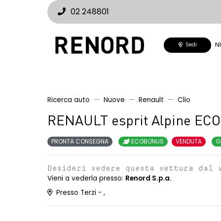
02 248801
N
Sedi
Ricerca auto
Nuove
Renault
Clio
RENAULT esprit Alpine EC
PRONTA CONSEGNA
ECOBONUS
VENDUTA
G
Desideri vedere questa vettura dal 
Vieni a vederla presso:
Renord S.p.a.
Presso Terzi - ,