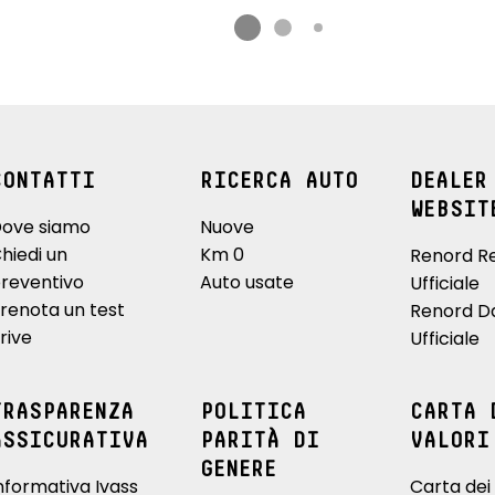
CONTATTI
RICERCA AUTO
DEALER
WEBSIT
ove siamo
Nuove
hiedi un
Km 0
Renord R
reventivo
Auto usate
Ufficiale
renota un test
Renord D
rive
Ufficiale
TRASPARENZA
POLITICA
CARTA 
ASSICURATIVA
PARITÀ DI
VALORI
GENERE
nformativa Ivass
Carta dei 