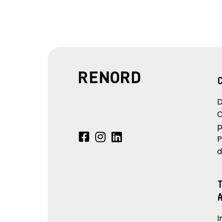
D
C
p
P
d
I