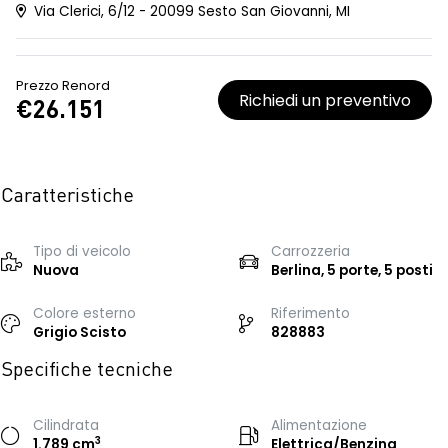
Via Clerici, 6/12 - 20099 Sesto San Giovanni, MI
Prezzo Renord
Richiedi un preventivo
€26.151
Caratteristiche
Tipo di veicolo
Carrozzeria
Nuova
Berlina, 5 porte, 5 posti
Colore esterno
Riferimento
Grigio Scisto
828883
Specifiche tecniche
Cilindrata
Alimentazione
3
1.789 cm
Elettrica/Benzina