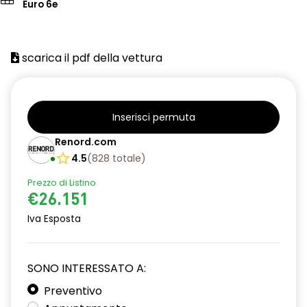
Euro 6e
scarica il pdf della vettura
Inserisci permuta
Renord.com
4.5
(
828
totale
)
Prezzo di Listino
€26.151
Iva Esposta
SONO INTERESSATO A:
Preventivo