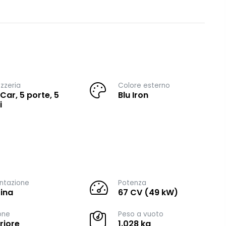
zzeria
Colore esterno
 Car, 5 porte, 5
Blu Iron
i
ntazione
Potenza
ina
67 CV (49 kW)
one
Peso a vuoto
riore
1.028 kg