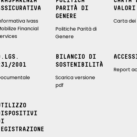
TRASPARENZA
POLITICA
CARTA 
ASSICURATIVA
PARITÀ DI
VALORI
GENERE
nformativa Ivass
Carta dei 
obilize Financial
Politiche Parità di
ervices
Genere
D.LGS.
BILANCIO DI
ACCESS
231/2001
SOSTENIBILITÀ
Report ac
ocumentale
Scarica versione
pdf
UTILIZZO
DISPOSITIVI
DI
REGISTRAZIONE