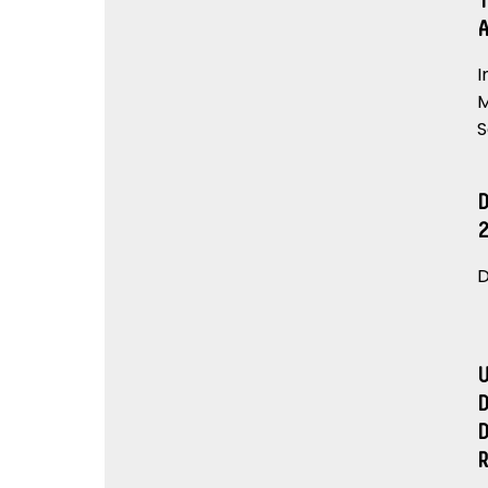
I
M
S
D