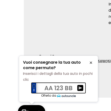
I
d
r
e
Renord S.p.a.
REA Milano 810796 | P.IVA e C.F. 0085818015
Vuoi consegnare la tua auto
Chiudi
Cookie Policy
come permuta?
Privacy Policy
Inserisci i dettagli della tua auto in pochi
Impostazioni di tracciamento
clic
AA 123 BB
Ricevi una valuta
Offerto da