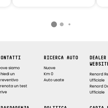
CONTATTI
RICERCA AUTO
DEALER
WEBSIT
ove siamo
Nuove
hiedi un
Km 0
Renord R
reventivo
Auto usate
Ufficiale
renota un test
Renord D
rive
Ufficiale