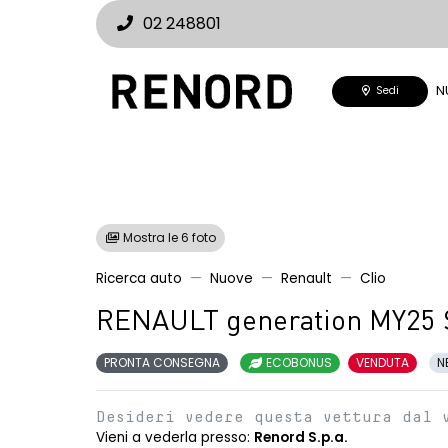
02 248801
N
Sedi
Mostra le 6 foto
Ricerca auto
Nuove
Renault
Clio
RENAULT generation MY25 
PRONTA CONSEGNA
ECOBONUS
VENDUTA
N
Desideri vedere questa vettura dal 
Vieni a vederla presso:
Renord S.p.a.