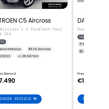
TROEN C5 Aircross
DACIA Dus
Aircross 1.2 PureTech Feel
Duster 1.0 tc
8 S&S
USATO
ATO
Renord S.M. Sic
enord Monza
C5 Aircross
2/2022
3
0/2023
35.597 Km
zo Renord
Prezzo Renord
7.490
€13.900
SCHEDA VEICOLO
SCHEDA VEI