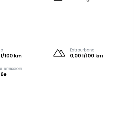
no
Extraurbano
 l/100 km
0,00 l/100 km
e emissioni
 6e