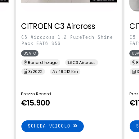
CITROEN C3 Aircross
CI
C3 Aircross 1.2 PureTech Shine
C5 
Pack EAT6 S&S
EAT
USATO
US
Renord Inzago
C3 Aircross
R
3/2022
46.212 Km
1
Prezzo Renord
Prez
€15.900
€1
SCHEDA VEICOLO