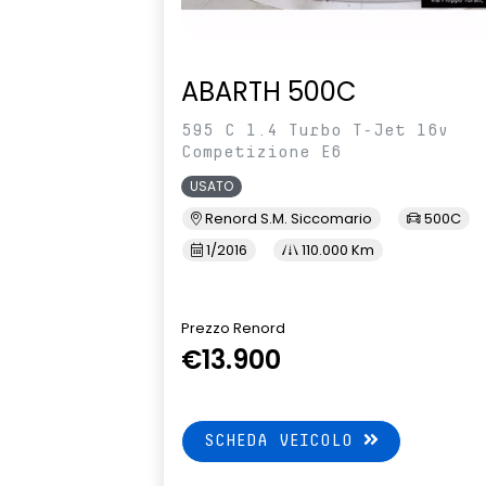
ABARTH 500C
595 C 1.4 Turbo T-Jet 16v
Competizione E6
USATO
Renord S.M. Siccomario
500C
1/2016
110.000 Km
Prezzo Renord
€13.900
SCHEDA VEICOLO