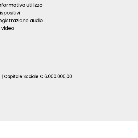
nformativa utilizzo
ispositivi
egistrazione audio
 video
1 | Capitale Sociale € 6.000.000,00
zione della tua auto senza impegno