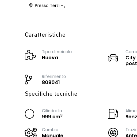
Presso Terzi - ,
Caratteristiche
Tipo di veicolo
Carro
Nuova
City
post
Riferimento
808041
Specifiche tecniche
Cilindrata
Alime
3
999 cm
Benz
Cambio
Trazi
Manuale
Ante