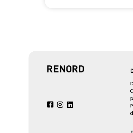
D
C
p
P
d