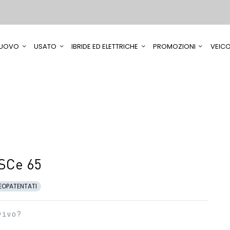
UOVO
USATO
IBRIDE ED ELETTRICHE
PROMOZIONI
VEICO
SCe 65
EOPATENTATI
vivo?