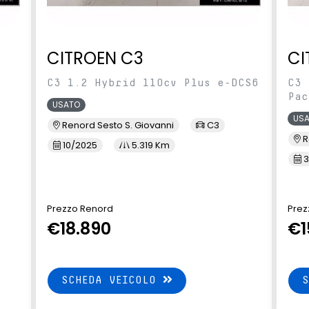
CITROEN C3
CI
C3 1.2 Hybrid 110cv Plus e-DCS6
C3 
Pac
USATO
US
Renord Sesto S. Giovanni
C3
R
10/2025
5.319 Km
3
Prezzo Renord
Prez
€18.890
€1
SCHEDA VEICOLO