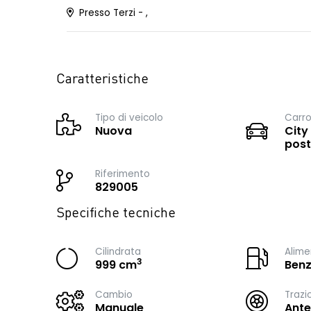
Presso Terzi - ,
Caratteristiche
Tipo di veicolo
Carro
Nuova
City
post
Riferimento
829005
Specifiche tecniche
Cilindrata
Alime
3
999 cm
Benz
Cambio
Trazi
Manuale
Ante