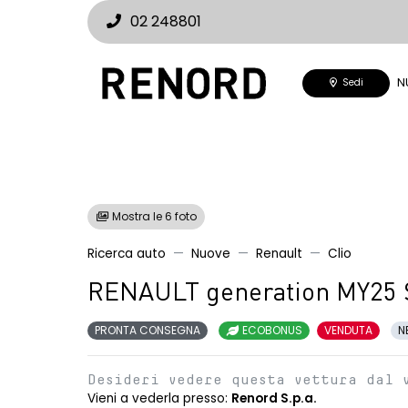
02 248801
N
Sedi
Mostra le 6 foto
Ricerca auto
Nuove
Renault
Clio
RENAULT generation MY25 
PRONTA CONSEGNA
ECOBONUS
VENDUTA
N
Desideri vedere questa vettura dal 
Vieni a vederla presso:
Renord S.p.a.