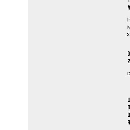
I
M
S
D