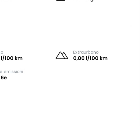
no
Extraurbano
 l/100 km
0,00 l/100 km
e emissioni
 6e