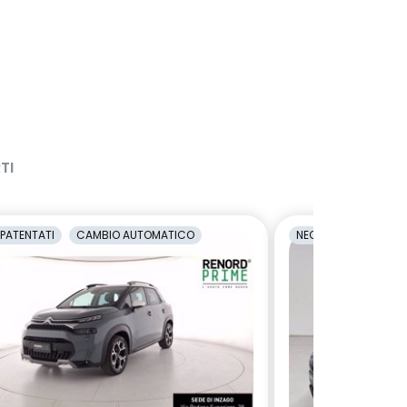
TI
PATENTATI
CAMBIO AUTOMATICO
NEOPATENTATI
C