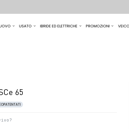
UOVO
USATO
IBRIDE ED ELETTRICHE
PROMOZIONI
VEICO
SCe 65
EOPATENTATI
vivo?