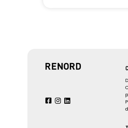
D
C
p
P
d