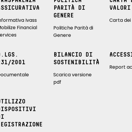
TRASPARENZA
POLITICA
CARTA 
ASSICURATIVA
PARITÀ DI
VALORI
GENERE
nformativa Ivass
Carta dei 
obilize Financial
Politiche Parità di
ervices
Genere
D.LGS.
BILANCIO DI
ACCESS
231/2001
SOSTENIBILITÀ
Report ac
ocumentale
Scarica versione
pdf
UTILIZZO
DISPOSITIVI
DI
REGISTRAZIONE