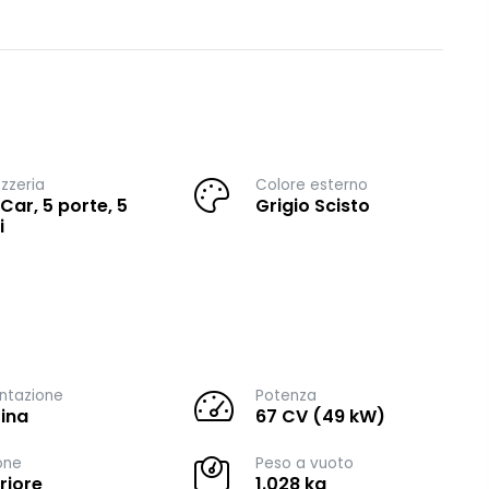
zzeria
Colore esterno
 Car, 5 porte, 5
Grigio Scisto
i
ntazione
Potenza
ina
67 CV (49 kW)
one
Peso a vuoto
riore
1.028 kg