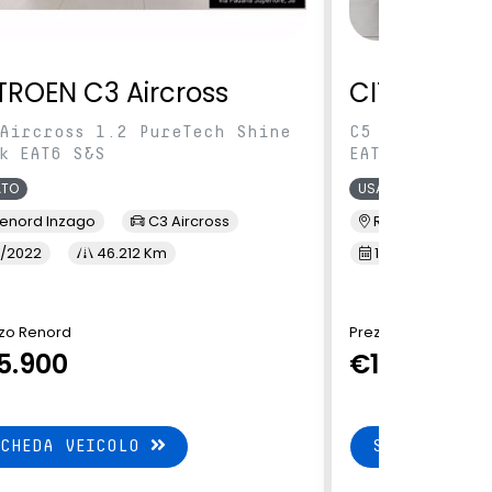
TROEN C3 Aircross
CITROEN C5
Aircross 1.2 PureTech Shine
C5 Aircross 1
k EAT6 S&S
EAT8 S&S
ATO
USATO
enord Inzago
C3 Aircross
Renord Monza
/2022
46.212 Km
10/2023
3
zo Renord
Prezzo Renord
5.900
€17.490
SCHEDA VEICOLO
SCHEDA VEI