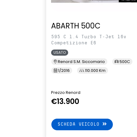
ABARTH 500C
595 C 1.4 Turbo T-Jet 16v
Competizione E6
USATO
Renord S.M. Siccomario
500C
1/2016
110.000 Km
Prezzo Renord
€13.900
SCHEDA VEICOLO