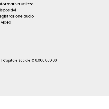
nformativa utilizzo
ispositivi
egistrazione audio
 video
1 | Capitale Sociale € 6.000.000,00
zione della tua auto senza impegno