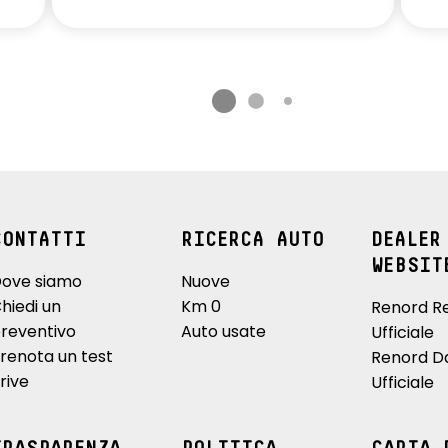
CONTATTI
RICERCA AUTO
DEALER
WEBSIT
ove siamo
Nuove
hiedi un
Km 0
Renord R
reventivo
Auto usate
Ufficiale
renota un test
Renord D
rive
Ufficiale