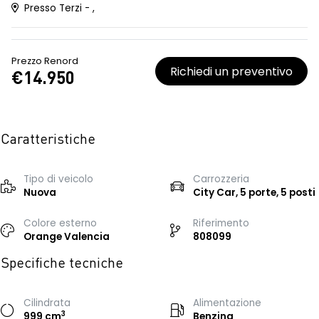
Presso Terzi - ,
Prezzo Renord
Richiedi un preventivo
€14.950
Caratteristiche
Tipo di veicolo
Carrozzeria
Nuova
City Car, 5 porte, 5 posti
Colore esterno
Riferimento
Orange Valencia
808099
Specifiche tecniche
Cilindrata
Alimentazione
3
999 cm
Benzina