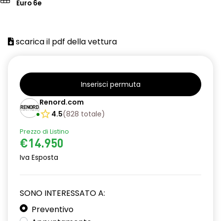
Euro 6e
scarica il pdf della vettura
Inserisci permuta
Renord.com
4.5
(
828
totale
)
Prezzo di Listino
€14.950
Iva Esposta
SONO INTERESSATO A:
Preventivo