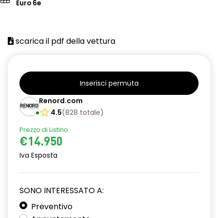
Euro 6e
scarica il pdf della vettura
Inserisci permuta
Renord.com
4.5
(
828
totale
)
Prezzo di Listino
€14.950
Iva Esposta
SONO INTERESSATO A:
Preventivo