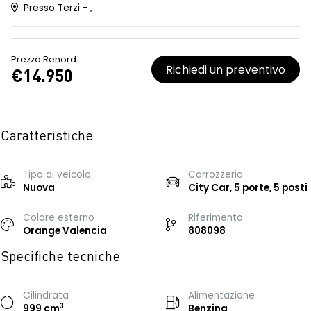
Presso Terzi - ,
Prezzo Renord
Richiedi un preventivo
€14.950
Caratteristiche
Tipo di veicolo
Carrozzeria
Nuova
City Car, 5 porte, 5 posti
Colore esterno
Riferimento
Orange Valencia
808098
Specifiche tecniche
Cilindrata
Alimentazione
3
999 cm
Benzina