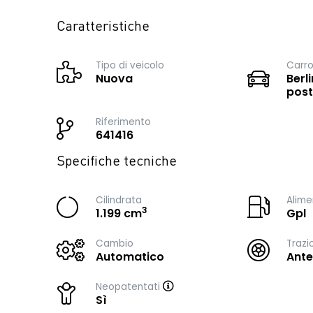
Caratteristiche
Tipo di veicolo
Carro
Nuova
Berli
post
Riferimento
641416
Specifiche tecniche
Cilindrata
Alime
3
1.199 cm
Gpl
Cambio
Trazi
Automatico
Ante
Neopatentati
Sì