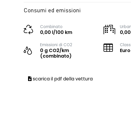
Consumi ed emissioni
Combinato
Urba
0,00 l/100 km
0,00
Emissioni di CO2
Class
0 g CO2/km
Euro
(combinato)
scarica il pdf della vettura