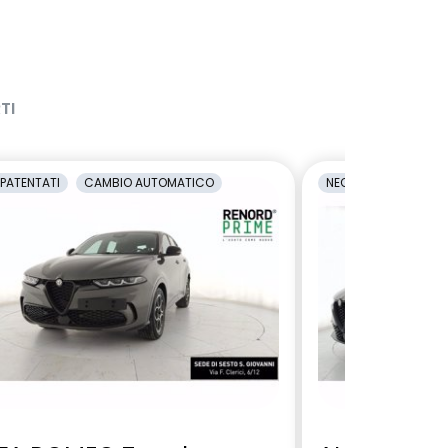
TI
PATENTATI
CAMBIO AUTOMATICO
NEOPATENTATI
C