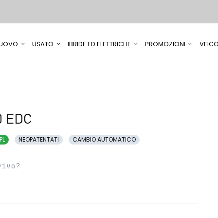
UOVO
USATO
IBRIDE ED ELETTRICHE
PROMOZIONI
VEICO
0 EDC
PL
NEOPATENTATI
CAMBIO AUTOMATICO
vivo?