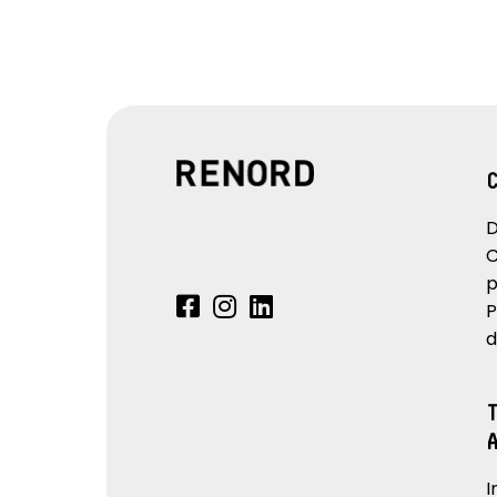
D
C
p
P
d
I