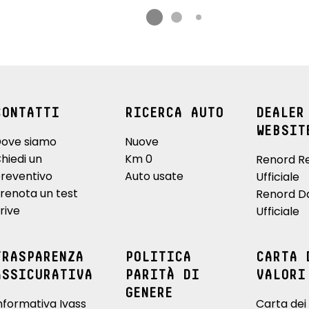
CONTATTI
RICERCA AUTO
DEALER
WEBSIT
ove siamo
Nuove
hiedi un
Km 0
Renord R
reventivo
Auto usate
Ufficiale
renota un test
Renord D
rive
Ufficiale
TRASPARENZA
POLITICA
CARTA 
ASSICURATIVA
PARITÀ DI
VALORI
GENERE
nformativa Ivass
Carta dei 