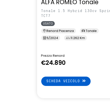
ALFA ROMEO Tonale
Tonale 1.5 Hybrid 130cv Spri
TCT7
USATO
Renord Piacenza
Tonale
5/2024
11.262 Km
Prezzo Renord
€24.890
SCHEDA VEICOLO