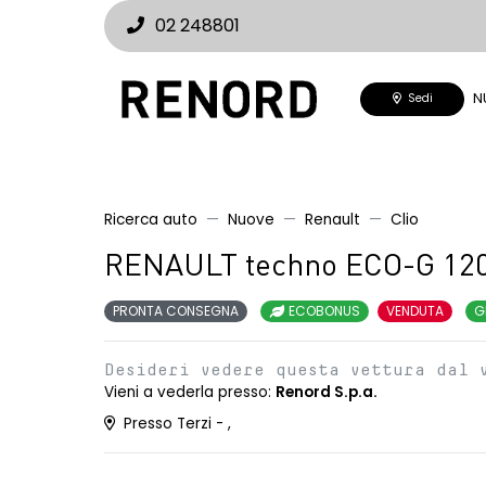
02 248801
N
Sedi
Ricerca auto
Nuove
Renault
Clio
RENAULT techno ECO-G 12
PRONTA CONSEGNA
ECOBONUS
VENDUTA
G
Desideri vedere questa vettura dal 
Vieni a vederla presso:
Renord S.p.a.
Presso Terzi - ,