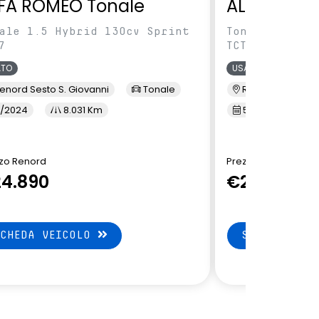
FA ROMEO Tonale
ALFA ROME
ale 1.5 Hybrid 130cv Sprint
Tonale 1.5 Hy
7
TCT7
ATO
USATO
enord Sesto S. Giovanni
Tonale
Renord Baranza
/2024
8.031 Km
5/2024
1
zo Renord
Prezzo Renord
4.890
€24.890
SCHEDA VEICOLO
SCHEDA VEI