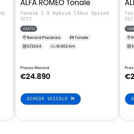
ALFA ROMEO Tonale
AL
nt
Tonale 1.5 Hybrid 130cv Sprint
Ton
TCT7
TCT
USATO
US
Renord Piacenza
Tonale
R
5/2024
10.602 Km
5
Prezzo Renord
Prez
€24.890
€2
SCHEDA VEICOLO