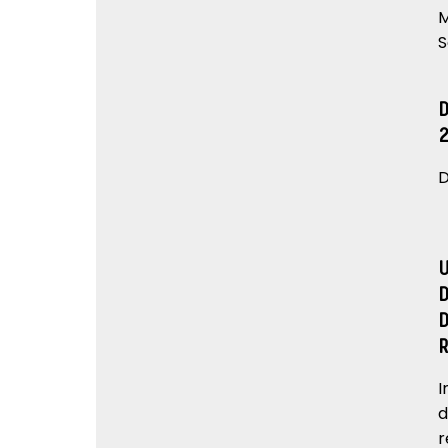
M
S
D
I
d
r