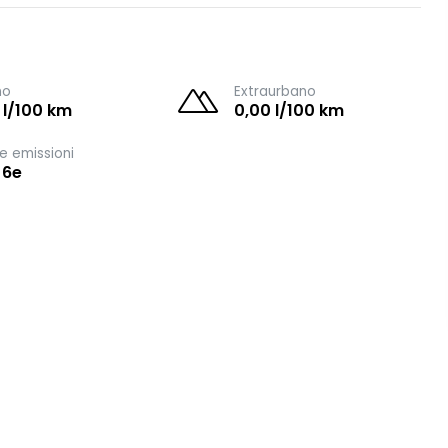
no
Extraurbano
 l/100 km
0,00 l/100 km
e emissioni
 6e