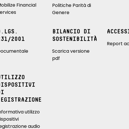
obilize Financial
Politiche Parità di
ervices
Genere
D.LGS.
BILANCIO DI
ACCESS
231/2001
SOSTENIBILITÀ
Report ac
ocumentale
Scarica versione
pdf
UTILIZZO
DISPOSITIVI
DI
REGISTRAZIONE
nformativa utilizzo
ispositivi
egistrazione audio