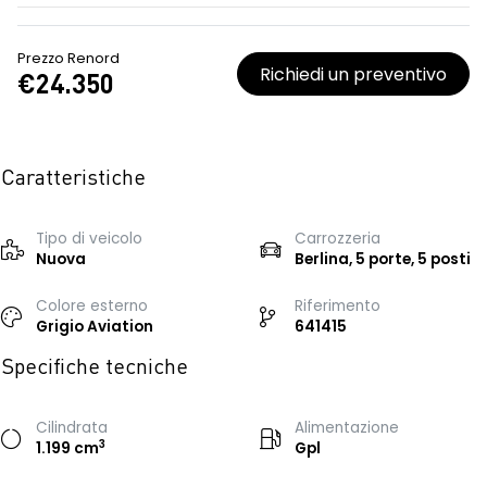
Prezzo Renord
Richiedi un preventivo
€24.350
Caratteristiche
Tipo di veicolo
Carrozzeria
Nuova
Berlina, 5 porte, 5 posti
Colore esterno
Riferimento
Grigio Aviation
641415
Specifiche tecniche
Cilindrata
Alimentazione
3
1.199 cm
Gpl