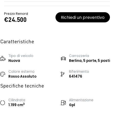
Prezzo Renord
Richiedi un preventivo
€24.500
Caratteristiche
Tipo di veicolo
Carrozzeria
Nuova
Berlina, 5 porte, 5 posti
Colore esterno
Riferimento
Rosso Assoluto
641476
Specifiche tecniche
Cilindrata
Alimentazione
3
1.199 cm
Gpl