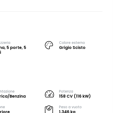
zzeria
Colore esterno
na, 5 porte, 5
Grigio Scisto
i
ntazione
Potenza
trica/Benzina
158 CV (116 kW)
one
Peso a vuoto
riore
1.346 kg