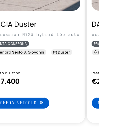
CIA Duster
DACIA Dus
ression MY26 hybrid 155 auto
expression MY
ONTA CONSEGNA
PRONTA CONSEGNA
enord Sesto S. Giovanni
Duster
Renord Sesto S. 
o di Listino
Prezzo di Listino
7.400
€27.550
SCHEDA VEICOLO
SCHEDA VEI