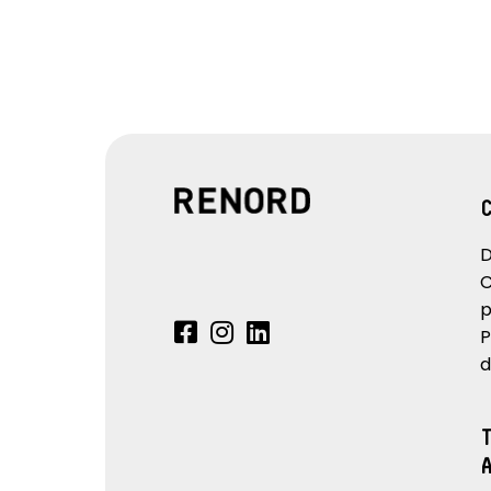
D
C
p
P
d