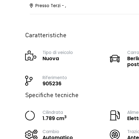
Presso Terzi - ,
Caratteristiche
Tipo di veicolo
Carro
Nuova
Berli
post
Riferimento
905236
Specifiche tecniche
Cilindrata
Alime
3
1.789 cm
Elet
Cambio
Trazi
Automatico
Ante