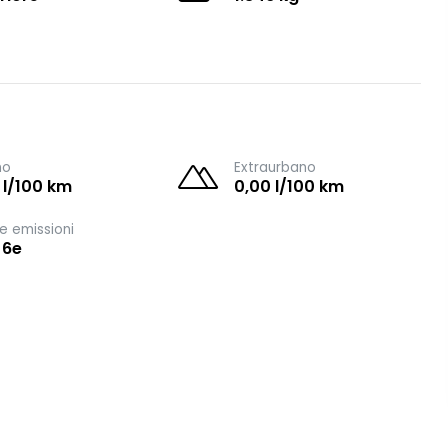
no
Extraurbano
 l/100 km
0,00 l/100 km
e emissioni
 6e