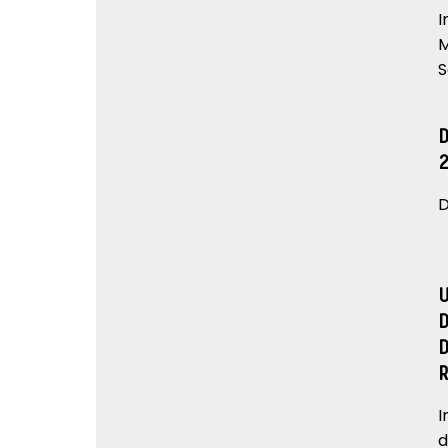
I
M
S
D
I
d