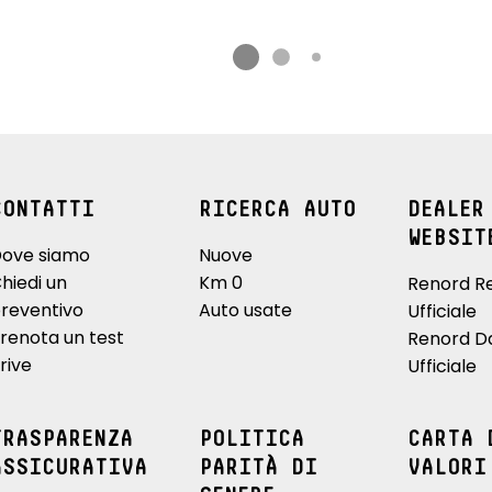
CONTATTI
RICERCA AUTO
DEALER
WEBSIT
ove siamo
Nuove
hiedi un
Km 0
Renord R
reventivo
Auto usate
Ufficiale
renota un test
Renord D
rive
Ufficiale
TRASPARENZA
POLITICA
CARTA 
ASSICURATIVA
PARITÀ DI
VALORI