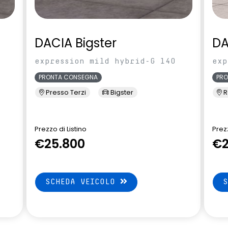
DACIA Bigster
DA
expression mild hybrid-G 140
exp
PRONTA CONSEGNA
PR
Presso Terzi
Bigster
R
Prezzo di Listino
Prezz
€25.800
€2
SCHEDA VEICOLO