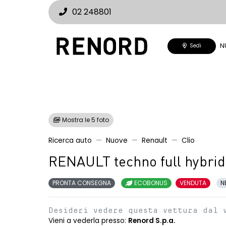
02 248801
N
Sedi
Mostra le 5 foto
Ricerca auto
Nuove
Renault
Clio
RENAULT techno full hybrid
PRONTA CONSEGNA
ECOBONUS
VENDUTA
N
Desideri vedere questa vettura dal 
Vieni a vederla presso:
Renord S.p.a.