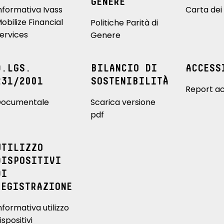
GENERE
nformativa Ivass
Carta dei 
obilize Financial
Politiche Parità di
ervices
Genere
D.LGS.
BILANCIO DI
ACCESS
231/2001
SOSTENIBILITÀ
Report ac
ocumentale
Scarica versione
pdf
UTILIZZO
DISPOSITIVI
DI
REGISTRAZIONE
nformativa utilizzo
ispositivi