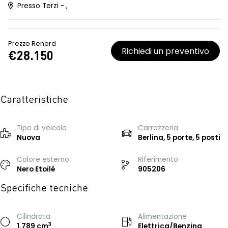
Presso Terzi - ,
Prezzo Renord
Richiedi un preventivo
€28.150
Caratteristiche
Tipo di veicolo
Carrozzeria
Nuova
Berlina, 5 porte, 5 posti
Colore esterno
Riferimento
Nero Etoilé
905206
Specifiche tecniche
Cilindrata
Alimentazione
3
1.789 cm
Elettrica/Benzina