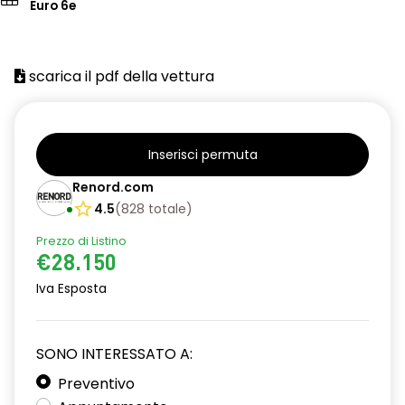
Euro 6e
scarica il pdf della vettura
Inserisci permuta
Renord.com
4.5
(
828
totale
)
Prezzo di Listino
€28.150
Iva Esposta
SONO INTERESSATO A:
Preventivo