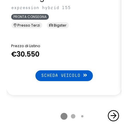
expression hybrid 155
PRONTA CONSEGNA
Presso Terzi
Bigster
Prezzo di Listino
P
€30.550
SCHEDA VEICOLO