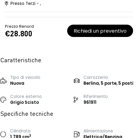
Presso Terzi - ,
Prezzo Renord
Richiedi un preventivo
€28.800
Caratteristiche
Tipo di veicolo
Carrozzeria
Nuova
Berlina, 5 porte, 5 posti
Colore esterno
Riferimento
Grigio Scisto
961911
Specifiche tecniche
Cilindrata
Alimentazione
3
1.789 cm
Elettrica/Benzina