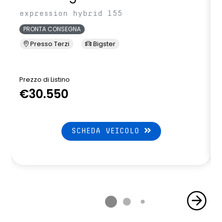
expression hybrid 155
PRONTA CONSEGNA
Presso Terzi
Bigster
Prezzo di Listino
P
€30.550
SCHEDA VEICOLO