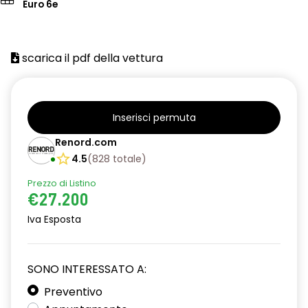
Euro 6e
scarica il pdf della vettura
Inserisci permuta
Renord.com
4.5
(
828
totale
)
Prezzo di Listino
€27.200
Iva Esposta
SONO INTERESSATO A:
Preventivo