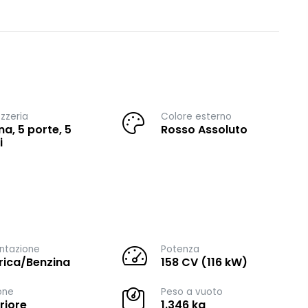
zzeria
Colore esterno
na, 5 porte, 5
Rosso Assoluto
i
ntazione
Potenza
trica/Benzina
158 CV (116 kW)
one
Peso a vuoto
riore
1.346 kg