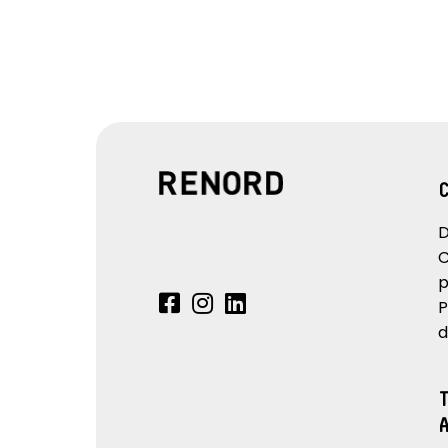
D
C
p
P
d