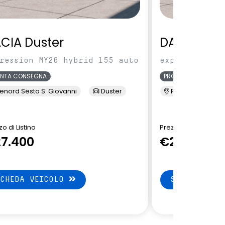
CIA Duster
DACIA Dus
ression MY26 hybrid 155 auto
expression MY
ONTA CONSEGNA
PRONTA CONSEGNA
enord Sesto S. Giovanni
Duster
Renord Sesto S. 
o di Listino
Prezzo di Listino
7.400
€27.550
SCHEDA VEICOLO
SCHEDA VEI