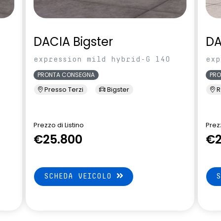
DACIA Bigster
DA
expression mild hybrid-G 140
exp
PRONTA CONSEGNA
PR
Presso Terzi
Bigster
R
Prezzo di Listino
Prezz
€25.800
€2
SCHEDA VEICOLO