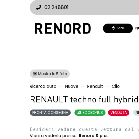
02 248801
N
Sedi
Mostra le 5 foto
Ricerca auto
Nuove
Renault
Clio
RENAULT techno full hybrid
PRONTA CONSEGNA
ECOBONUS
VENDUTA
N
Desideri vedere questa vettura dal 
Vieni a vederla presso:
Renord S.p.a.