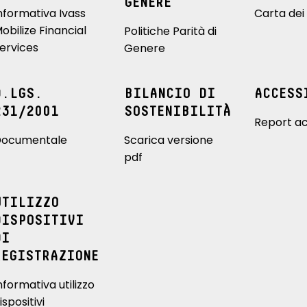
GENERE
nformativa Ivass
Carta dei 
obilize Financial
Politiche Parità di
ervices
Genere
D.LGS.
BILANCIO DI
ACCESS
231/2001
SOSTENIBILITÀ
Report ac
ocumentale
Scarica versione
pdf
UTILIZZO
DISPOSITIVI
DI
REGISTRAZIONE
nformativa utilizzo
ispositivi