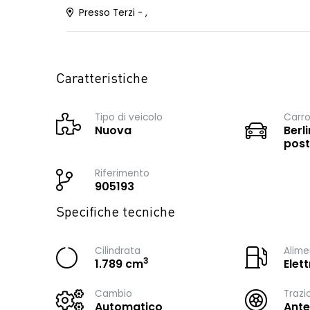
Presso Terzi - ,
Caratteristiche
Tipo di veicolo
Carro
Nuova
Berli
post
Riferimento
905193
Specifiche tecniche
Cilindrata
Alime
3
1.789 cm
Elet
Cambio
Trazi
Automatico
Ante