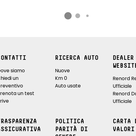
CONTATTI
RICERCA AUTO
DEALER
WEBSIT
ove siamo
Nuove
hiedi un
Km 0
Renord R
reventivo
Auto usate
Ufficiale
renota un test
Renord D
rive
Ufficiale
TRASPARENZA
POLITICA
CARTA 
ASSICURATIVA
PARITÀ DI
VALORI