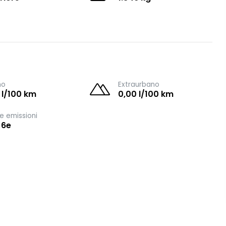
no
Extraurbano
 l/100 km
0,00 l/100 km
e emissioni
 6e