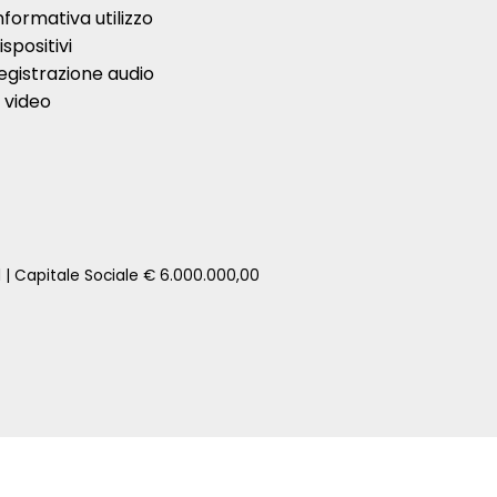
nformativa utilizzo
ispositivi
egistrazione audio
 video
1 | Capitale Sociale € 6.000.000,00
zione della tua auto senza impegno