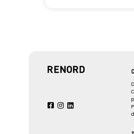
D
C
p
P
d