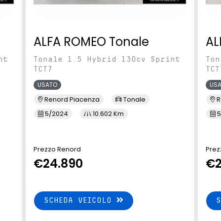
ALFA ROMEO Tonale
AL
nt
Tonale 1.5 Hybrid 130cv Sprint
Ton
TCT7
TCT
USATO
US
Renord Piacenza
Tonale
R
5/2024
10.602 Km
5
Prezzo Renord
Prez
€24.890
€2
SCHEDA VEICOLO