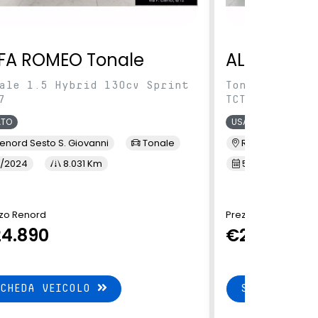
FA ROMEO Tonale
ALFA ROME
ale 1.5 Hybrid 130cv Sprint
Tonale 1.5 Hy
7
TCT7
ATO
USATO
enord Sesto S. Giovanni
Tonale
Renord Baranza
/2024
8.031 Km
5/2024
1
zo Renord
Prezzo Renord
4.890
€24.890
SCHEDA VEICOLO
SCHEDA VEI