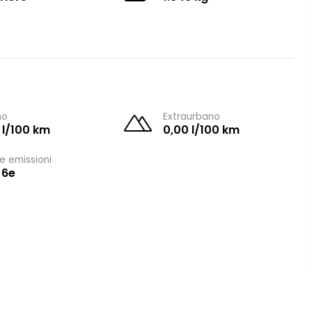
no
Extraurbano
 l/100 km
0,00 l/100 km
e emissioni
 6e