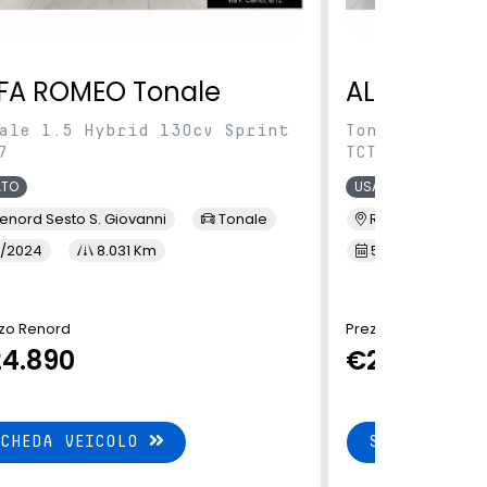
FA ROMEO Tonale
ALFA ROME
ale 1.5 Hybrid 130cv Sprint
Tonale 1.5 Hy
7
TCT7
ATO
USATO
enord Sesto S. Giovanni
Tonale
Renord Baranza
/2024
8.031 Km
5/2024
1
zo Renord
Prezzo Renord
4.890
€24.890
SCHEDA VEICOLO
SCHEDA VEI