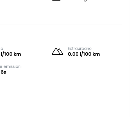
no
Extraurbano
 l/100 km
0,00 l/100 km
e emissioni
 6e