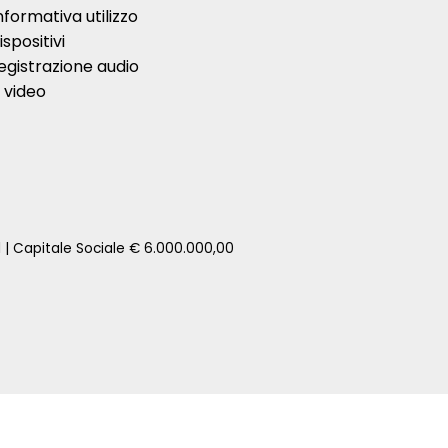
nformativa utilizzo
ispositivi
egistrazione audio
 video
1 | Capitale Sociale € 6.000.000,00
zione della tua auto senza impegno