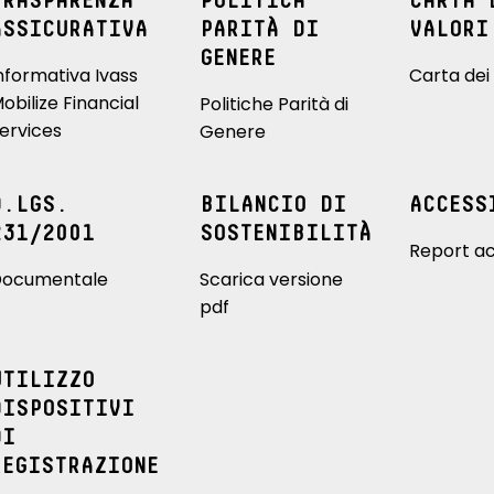
TRASPARENZA
POLITICA
CARTA 
ASSICURATIVA
PARITÀ DI
VALORI
GENERE
nformativa Ivass
Carta dei 
obilize Financial
Politiche Parità di
ervices
Genere
D.LGS.
BILANCIO DI
ACCESS
231/2001
SOSTENIBILITÀ
Report ac
ocumentale
Scarica versione
pdf
UTILIZZO
DISPOSITIVI
DI
REGISTRAZIONE