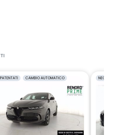
TI
PATENTATI
CAMBIO AUTOMATICO
NEOPATENTATI
C