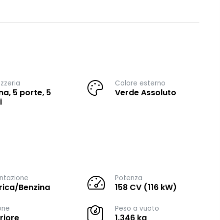
zzeria
Colore esterno
na, 5 porte, 5
Verde Assoluto
i
ntazione
Potenza
trica/Benzina
158 CV (116 kW)
one
Peso a vuoto
riore
1.346 kg