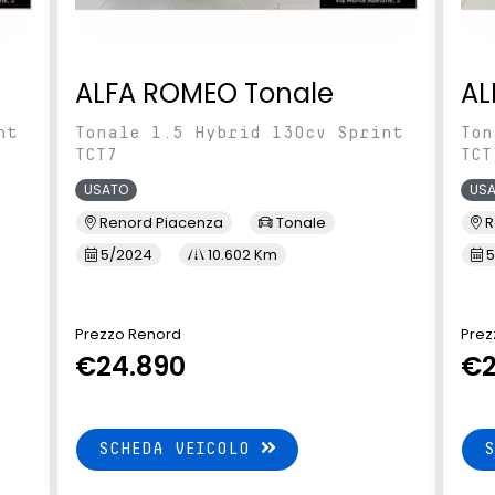
ALFA ROMEO Tonale
AL
nt
Tonale 1.5 Hybrid 130cv Sprint
Ton
TCT7
TCT
USATO
US
Renord Piacenza
Tonale
R
5/2024
10.602 Km
5
Prezzo Renord
Prez
€24.890
€2
SCHEDA VEICOLO