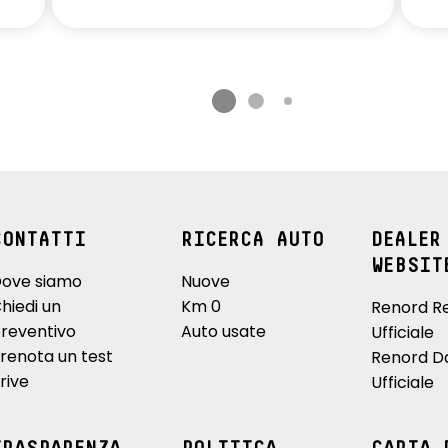
CONTATTI
RICERCA AUTO
DEALER
WEBSIT
ove siamo
Nuove
hiedi un
Km 0
Renord R
reventivo
Auto usate
Ufficiale
renota un test
Renord D
rive
Ufficiale