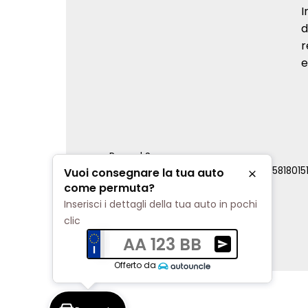
I
d
r
e
Renord S.p.a.
REA Milano 810796 | P.IVA e C.F. 0085818015
Vuoi consegnare la tua auto
Chiudi
Cookie Policy
come permuta?
Privacy Policy
Inserisci i dettagli della tua auto in pochi
Impostazioni di tracciamento
clic
AA 123 BB
Ricevi una valuta
Offerto da