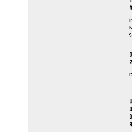
I
M
S
D