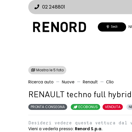
02 248801
N
Sedi
Mostra le 5 foto
Ricerca auto
Nuove
Renault
Clio
RENAULT techno full hybrid
PRONTA CONSEGNA
ECOBONUS
VENDUTA
N
Desideri vedere questa vettura dal 
Vieni a vederla presso:
Renord S.p.a.