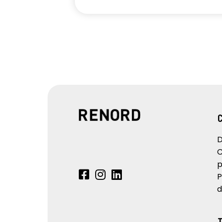
D
C
p
P
d