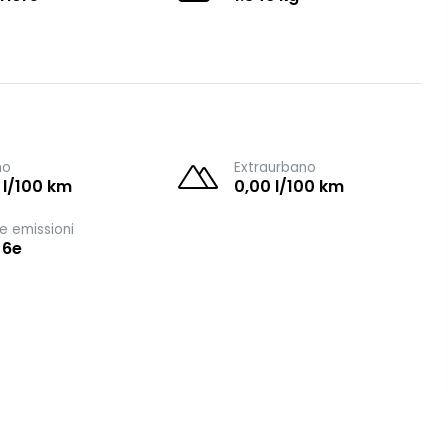
no
Extraurbano
 l/100 km
0,00 l/100 km
e emissioni
 6e