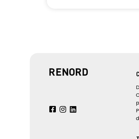
D
C
p
P
d