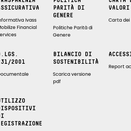
TRASPARENZA
POLITICA
CARTA 
ASSICURATIVA
PARITÀ DI
VALORI
GENERE
nformativa Ivass
Carta dei 
obilize Financial
Politiche Parità di
ervices
Genere
D.LGS.
BILANCIO DI
ACCESS
231/2001
SOSTENIBILITÀ
Report ac
ocumentale
Scarica versione
pdf
UTILIZZO
DISPOSITIVI
DI
REGISTRAZIONE