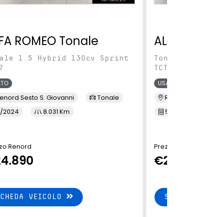
FA ROMEO Tonale
ALFA ROME
ale 1.5 Hybrid 130cv Sprint
Tonale 1.5 Hy
7
TCT7
ATO
USATO
enord Sesto S. Giovanni
Tonale
Renord Baranza
/2024
8.031 Km
5/2024
1
zo Renord
Prezzo Renord
4.890
€24.890
SCHEDA VEICOLO
SCHEDA VEI