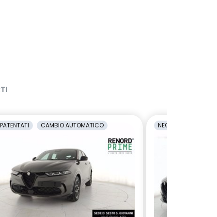
TI
PATENTATI
CAMBIO AUTOMATICO
NEOPATENTATI
C