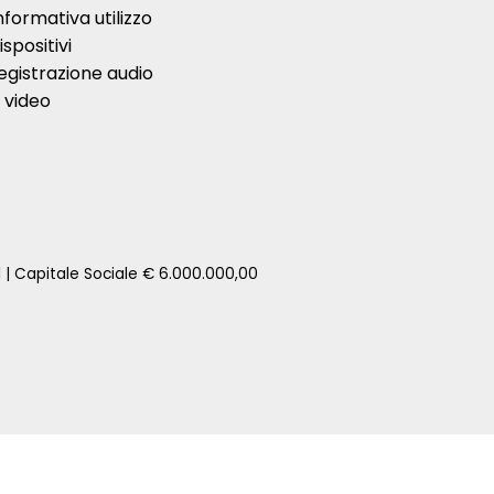
nformativa utilizzo
ispositivi
egistrazione audio
 video
1 | Capitale Sociale € 6.000.000,00
zione della tua auto senza impegno