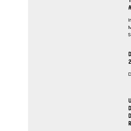
I
M
S
D