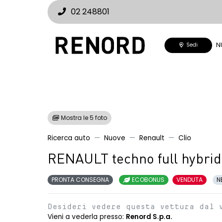
02 248801
N
Sedi
Mostra le 5 foto
Ricerca auto
Nuove
Renault
Clio
RENAULT techno full hybrid
PRONTA CONSEGNA
ECOBONUS
VENDUTA
N
Desideri vedere questa vettura dal 
Vieni a vederla presso:
Renord S.p.a.