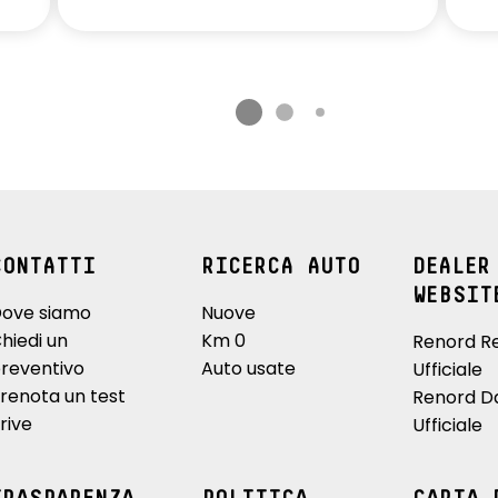
CONTATTI
RICERCA AUTO
DEALER
WEBSIT
ove siamo
Nuove
hiedi un
Km 0
Renord R
reventivo
Auto usate
Ufficiale
renota un test
Renord D
rive
Ufficiale