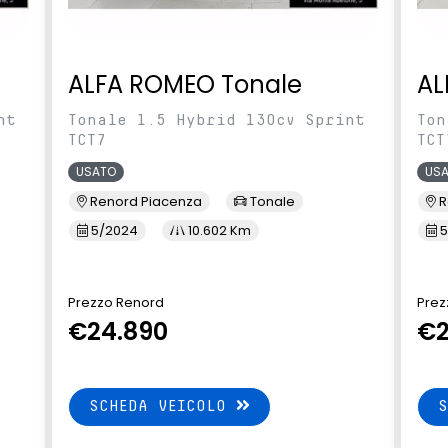
ALFA ROMEO Tonale
AL
nt
Tonale 1.5 Hybrid 130cv Sprint
Ton
TCT7
TCT
USATO
US
Renord Piacenza
Tonale
R
5/2024
10.602 Km
5
Prezzo Renord
Prez
€24.890
€2
SCHEDA VEICOLO