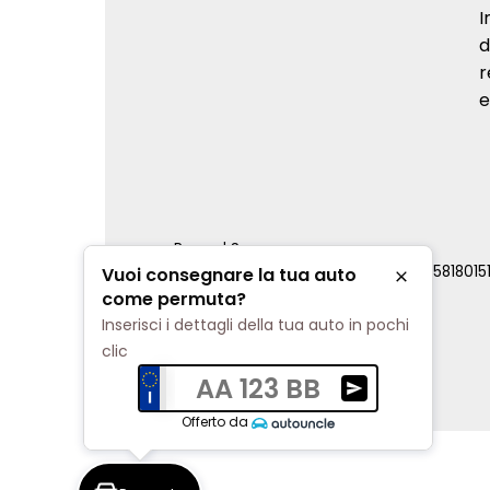
I
d
r
e
Renord S.p.a.
REA Milano 810796 | P.IVA e C.F. 0085818015
Vuoi consegnare la tua auto
Chiudi
Cookie Policy
come permuta?
Privacy Policy
Inserisci i dettagli della tua auto in pochi
Impostazioni di tracciamento
clic
AA 123 BB
Ricevi una valuta
Offerto da