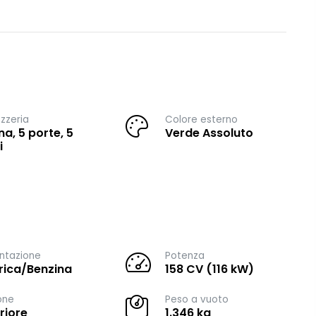
zzeria
Colore esterno
na, 5 porte, 5
Verde Assoluto
i
ntazione
Potenza
trica/Benzina
158 CV (116 kW)
one
Peso a vuoto
riore
1.346 kg