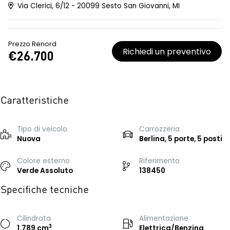
Via Clerici, 6/12 - 20099 Sesto San Giovanni, MI
Prezzo Renord
Richiedi un preventivo
€26.700
Caratteristiche
Tipo di veicolo
Carrozzeria
Nuova
Berlina, 5 porte, 5 posti
Colore esterno
Riferimento
Verde Assoluto
138450
Specifiche tecniche
Cilindrata
Alimentazione
3
1.789 cm
Elettrica/Benzina