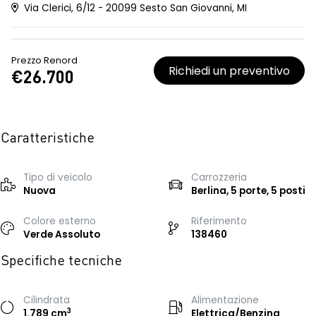
Via Clerici, 6/12 - 20099 Sesto San Giovanni, MI
Prezzo Renord
Richiedi un preventivo
€26.700
Caratteristiche
Tipo di veicolo
Carrozzeria
Nuova
Berlina, 5 porte, 5 posti
Colore esterno
Riferimento
Verde Assoluto
138460
Specifiche tecniche
Cilindrata
Alimentazione
3
1.789 cm
Elettrica/Benzina