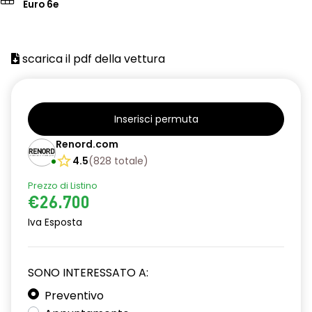
Euro 6e
scarica il pdf della vettura
Inserisci permuta
Renord.com
4.5
(
828
totale
)
Prezzo di Listino
€26.700
Iva Esposta
SONO INTERESSATO A:
Preventivo