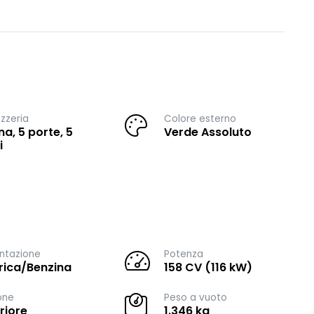
zzeria
Colore esterno
na, 5 porte, 5
Verde Assoluto
i
ntazione
Potenza
trica/Benzina
158 CV (116 kW)
one
Peso a vuoto
riore
1.346 kg