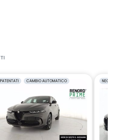
TI
PATENTATI
CAMBIO AUTOMATICO
NEOPATENTATI
C