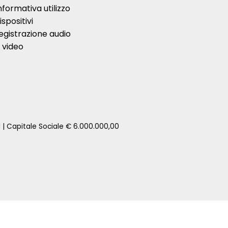
nformativa utilizzo
ispositivi
egistrazione audio
 video
1 | Capitale Sociale € 6.000.000,00
zione della tua auto senza impegno