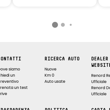
CONTATTI
RICERCA AUTO
DEALER
WEBSIT
ove siamo
Nuove
hiedi un
Km 0
Renord R
reventivo
Auto usate
Ufficiale
renota un test
Renord D
rive
Ufficiale