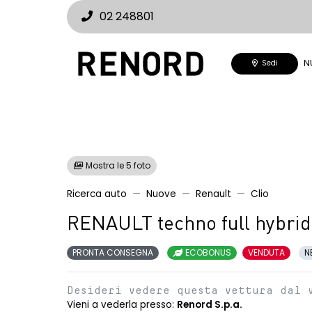
02 248801
N
Sedi
Mostra le 5 foto
Ricerca auto
Nuove
Renault
Clio
RENAULT techno full hybrid
PRONTA CONSEGNA
ECOBONUS
VENDUTA
N
Desideri vedere questa vettura dal 
Vieni a vederla presso:
Renord S.p.a.