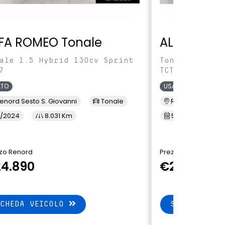
FA ROMEO Tonale
ALFA ROME
ale 1.5 Hybrid 130cv Sprint
Tonale 1.5 Hy
7
TCT7
ATO
USATO
enord Sesto S. Giovanni
Tonale
Renord Baranza
/2024
8.031 Km
5/2024
1
zo Renord
Prezzo Renord
4.890
€24.890
SCHEDA VEICOLO
SCHEDA VEI