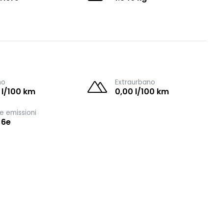
no
Extraurbano
 l/100 km
0,00 l/100 km
e emissioni
 6e