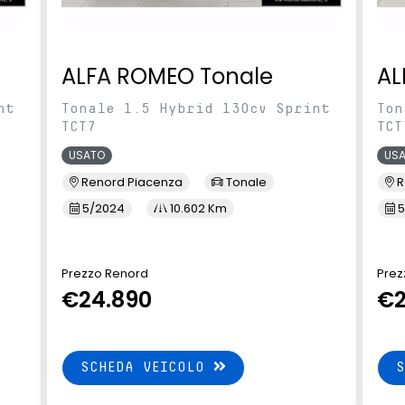
ALFA ROMEO Tonale
AL
nt
Tonale 1.5 Hybrid 130cv Sprint
Ton
TCT7
TCT
USATO
US
Renord Piacenza
Tonale
R
5/2024
10.602 Km
5
Prezzo Renord
Prez
€24.890
€2
SCHEDA VEICOLO