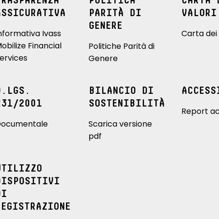
TRASPARENZA
POLITICA
CARTA 
ASSICURATIVA
PARITÀ DI
VALORI
GENERE
nformativa Ivass
Carta dei 
obilize Financial
Politiche Parità di
ervices
Genere
D.LGS.
BILANCIO DI
ACCESS
231/2001
SOSTENIBILITÀ
Report ac
ocumentale
Scarica versione
pdf
UTILIZZO
DISPOSITIVI
DI
REGISTRAZIONE