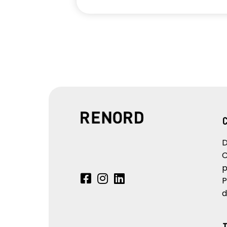
D
C
p
P
d