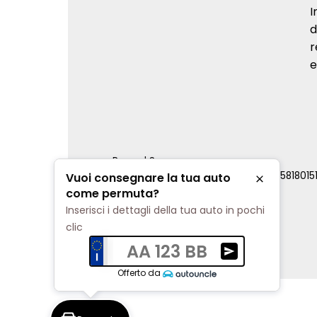
I
d
r
e
Renord S.p.a.
REA Milano 810796 | P.IVA e C.F. 0085818015
Vuoi consegnare la tua auto
Chiudi
Cookie Policy
come permuta?
Privacy Policy
Inserisci i dettagli della tua auto in pochi
Impostazioni di tracciamento
clic
AA 123 BB
Ricevi una valuta
Offerto da