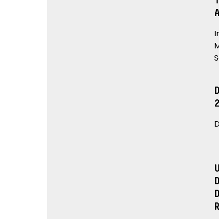
I
M
S
D