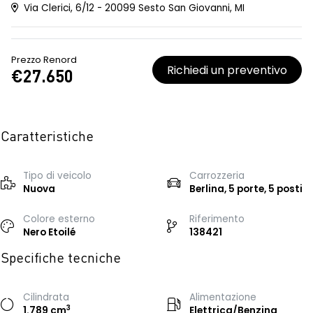
Via Clerici, 6/12 - 20099 Sesto San Giovanni, MI
Prezzo Renord
Richiedi un preventivo
€27.650
Caratteristiche
Tipo di veicolo
Carrozzeria
Nuova
Berlina, 5 porte, 5 posti
Colore esterno
Riferimento
Nero Etoilé
138421
Specifiche tecniche
Cilindrata
Alimentazione
3
1.789 cm
Elettrica/Benzina