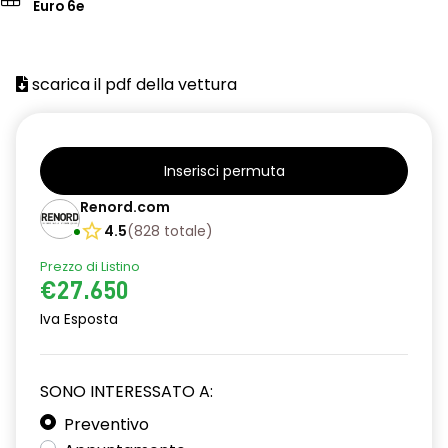
Euro 6e
scarica il pdf della vettura
Inserisci permuta
Renord.com
4.5
(
828
totale
)
Prezzo di Listino
€27.650
Iva Esposta
SONO INTERESSATO A:
Preventivo