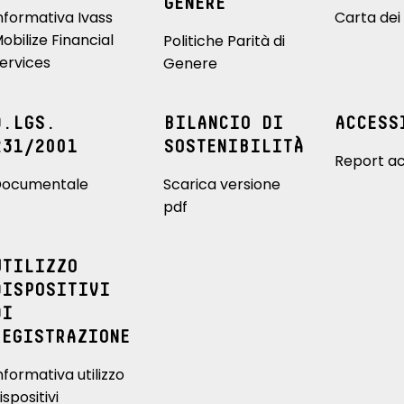
GENERE
nformativa Ivass
Carta dei 
obilize Financial
Politiche Parità di
ervices
Genere
D.LGS.
BILANCIO DI
ACCESS
231/2001
SOSTENIBILITÀ
Report ac
ocumentale
Scarica versione
pdf
UTILIZZO
DISPOSITIVI
DI
REGISTRAZIONE
nformativa utilizzo
ispositivi