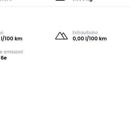
no
Extraurbano
 l/100 km
0,00 l/100 km
e emissioni
 6e