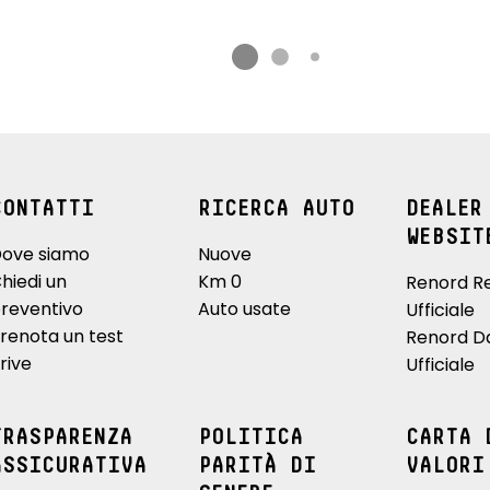
CONTATTI
RICERCA AUTO
DEALER
WEBSIT
ove siamo
Nuove
hiedi un
Km 0
Renord R
reventivo
Auto usate
Ufficiale
renota un test
Renord D
rive
Ufficiale
TRASPARENZA
POLITICA
CARTA 
ASSICURATIVA
PARITÀ DI
VALORI