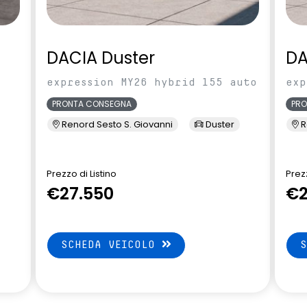
DACIA Duster
DA
expression MY26 hybrid 155 auto
exp
PRONTA CONSEGNA
PR
Renord Sesto S. Giovanni
Duster
R
Prezzo di Listino
Prezz
€27.550
€2
SCHEDA VEICOLO