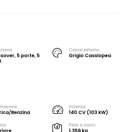
zzeria
Colore esterno
sover, 5 porte, 5
Grigio Cassiopea
i
ntazione
Potenza
trica/Benzina
140 CV (103 kW)
one
Peso a vuoto
riore
1.359 kg