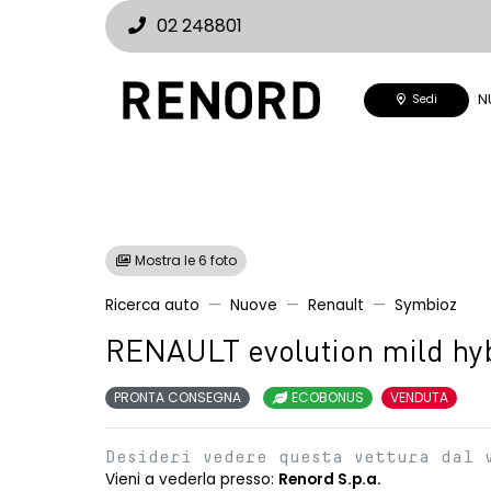
02 248801
N
Sedi
Mostra le 6 foto
Ricerca auto
Nuove
Renault
Symbioz
RENAULT evolution mild hy
PRONTA CONSEGNA
ECOBONUS
VENDUTA
Desideri vedere questa vettura dal 
Vieni a vederla presso:
Renord S.p.a.