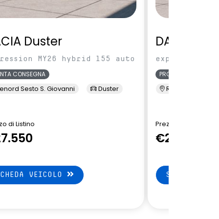
CIA Duster
DACIA Dus
ression MY26 hybrid 155 auto
expression MY
ONTA CONSEGNA
PRONTA CONSEGNA
enord Sesto S. Giovanni
Duster
Renord Sesto S. 
o di Listino
Prezzo di Listino
7.550
€27.550
SCHEDA VEICOLO
SCHEDA VEI