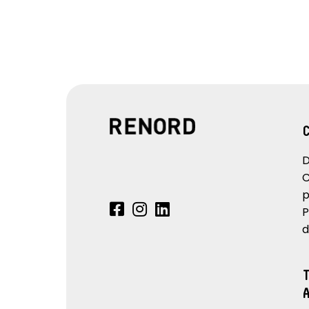
D
C
p
P
d