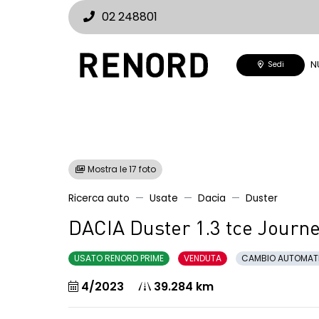
02 248801
N
Sedi
Mostra le 17 foto
Ricerca auto
Usate
Dacia
Duster
DACIA Duster 1.3 tce Journe
USATO RENORD PRIME
VENDUTA
CAMBIO AUTOMAT
4/2023
39.284 km