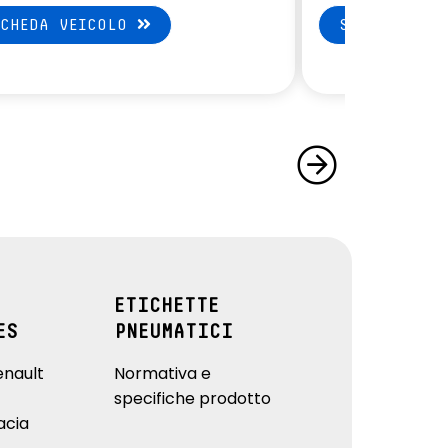
SCHEDA VEICOLO
SCHEDA VEI
ETICHETTE
ES
PNEUMATICI
enault
Normativa e
specifiche prodotto
acia