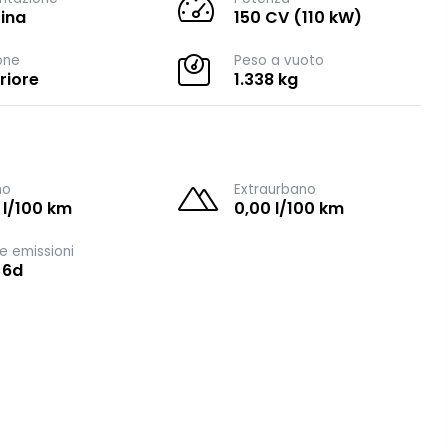
ina
150 CV (110 kW)
one
Peso a vuoto
riore
1.338 kg
no
Extraurbano
 l/100 km
0,00 l/100 km
e emissioni
 6d