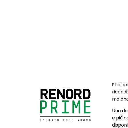
Stai ce
ricondi
ma anch
Uno deg
e più a
disponib