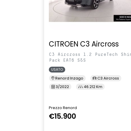
CITROEN C3 Aircross
C3 Aircross 1.2 PureTech Shi
Pack EAT6 S&S
USATO
Renord Inzago
C3 Aircross
3/2022
46.212 Km
Prezzo Renord
€15.900