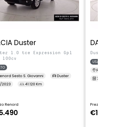
CIA Duster
DACIA Dus
ter 1.0 tce Expression Gpl
Duster 1.0 TC
 100cv
USATO
ATO
Renord MI Selva
enord Sesto S. Giovanni
Duster
7/2023
3
/2023
41.120 Km
zo Renord
Prezzo Renord
5.490
€14.900