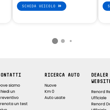
SCHEDA VEICOLO
CONTATTI
RICERCA AUTO
DEALER
WEBSIT
ove siamo
Nuove
hiedi un
Km 0
Renord R
reventivo
Auto usate
Ufficiale
renota un test
Renord D
rive