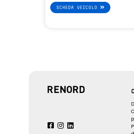
SCHEDA VEICOLO
D
C
p
P
d