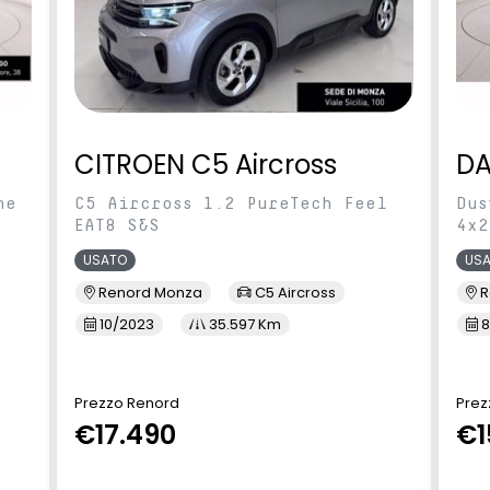
CITROEN C5 Aircross
DA
ne
C5 Aircross 1.2 PureTech Feel
Dus
EAT8 S&S
4x2
USATO
US
Renord Monza
C5 Aircross
R
10/2023
35.597 Km
8
Prezzo Renord
Prez
€17.490
€1