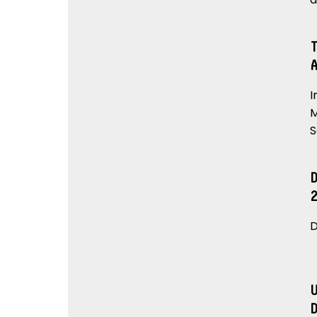
I
M
S
D