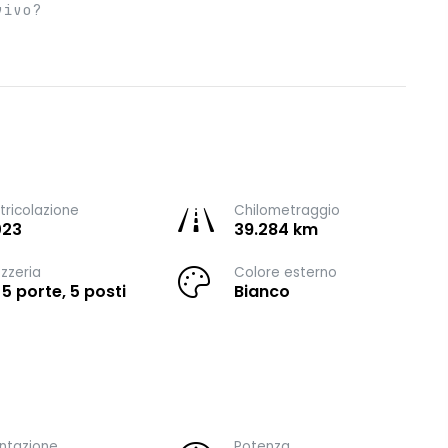
vivo?
ricolazione
Chilometraggio
023
39.284 km
zzeria
Colore esterno
 5 porte, 5 posti
Bianco
ntazione
Potenza