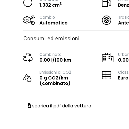
3
1.332 cm
Benz
Cambio
Trazi
Automatico
Ante
Consumi ed emissioni
Combinato
Urba
0,00 l/100 km
0,00
Emissioni di CO2
Class
0 g CO2/km
Euro
(combinato)
scarica il pdf della vettura