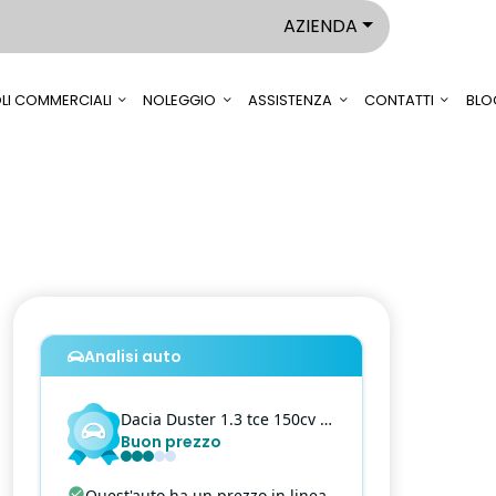
AZIENDA
LI COMMERCIALI
NOLEGGIO
ASSISTENZA
CONTATTI
BLO
Analisi auto
Dacia
Duster
1.3 tce 150cv journey 4x2 edc fap
Buon prezzo
Quest'auto ha un prezzo in linea