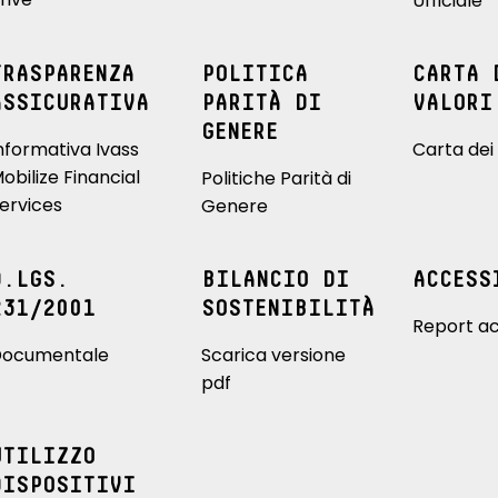
Ufficiale
TRASPARENZA
POLITICA
CARTA 
ASSICURATIVA
PARITÀ DI
VALORI
GENERE
nformativa Ivass
Carta dei 
obilize Financial
Politiche Parità di
ervices
Genere
D.LGS.
BILANCIO DI
ACCESS
231/2001
SOSTENIBILITÀ
Report ac
ocumentale
Scarica versione
pdf
UTILIZZO
DISPOSITIVI