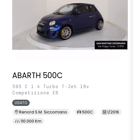
ABARTH 500C
595 C 1.4 Turbo T-Jet 16v
Competizione E6
USATO
Renord S.M. Siccomario
500C
1/2016
110.000 Km