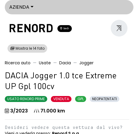
AZIENDA
Sedi
Mostra le 14 foto
Ricerca auto
Usate
Dacia
Jogger
DACIA Jogger 1.0 tce Extreme
UP Gpl 100cv
USATO RENORD PRIME
VENDUTA
GPL
NEOPATENTATI
3/2023
71.000 km
Desideri vedere questa vettura dal vivo?
Vieni a vederla presso:
Renord S.p.a.