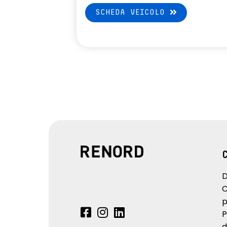
SCHEDA VEICOLO
D
C
p
P
d