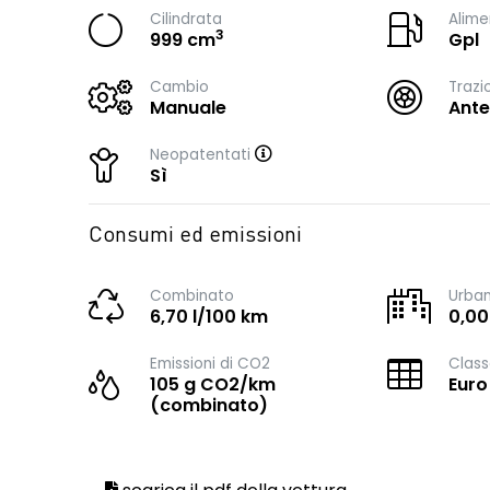
Cilindrata
Alime
3
999 cm
Gpl
Cambio
Trazi
Manuale
Ante
Neopatentati
Sì
Consumi ed emissioni
Combinato
Urba
6,70 l/100 km
0,00
Emissioni di CO2
Class
105 g CO2/km
Euro
(combinato)