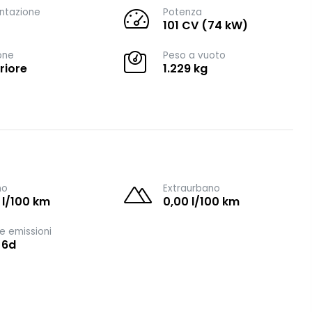
ntazione
Potenza
101 CV (74 kW)
one
Peso a vuoto
riore
1.229 kg
no
Extraurbano
 l/100 km
0,00 l/100 km
e emissioni
 6d