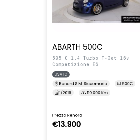
ABARTH 500C
595 C 1.4 Turbo T-Jet 16v
Competizione E6
USATO
Renord S.M. Siccomario
500C
1/2016
110.000 Km
Prezzo Renord
€13.900