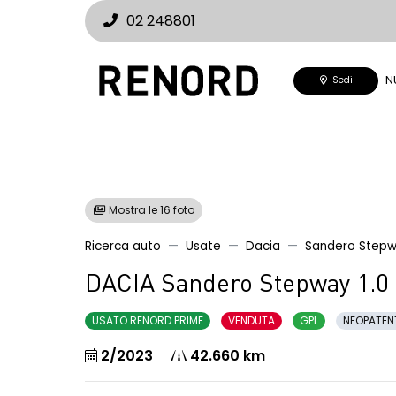
02 248801
N
Sedi
Mostra le 16 foto
Ricerca auto
Usate
Dacia
Sandero Step
DACIA Sandero Stepway 1.0 
USATO RENORD PRIME
VENDUTA
GPL
NEOPATEN
2/2023
42.660 km