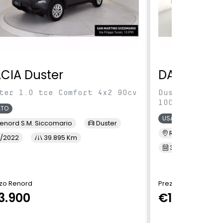
CIA Duster
DACIA Dus
ter 1.0 tce Comfort 4x2 90cv
Duster 1.0 tc
100cv
ATO
USATO
enord S.M. Siccomario
Duster
Renord Baranza
/2022
39.895 Km
3/2023
6
zo Renord
Prezzo Renord
3.900
€14.490