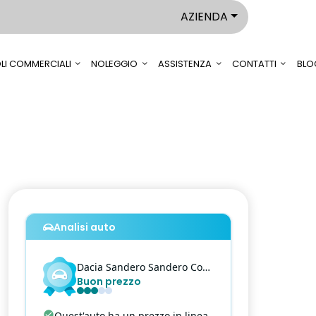
AZIENDA
LI COMMERCIALI
NOLEGGIO
ASSISTENZA
CONTATTI
BLO
Analisi auto
Dacia
Sandero
Sandero Comfort - Stepway 1.0 tce ECO-G Comfort
Buon prezzo
Quest'auto ha un prezzo in linea