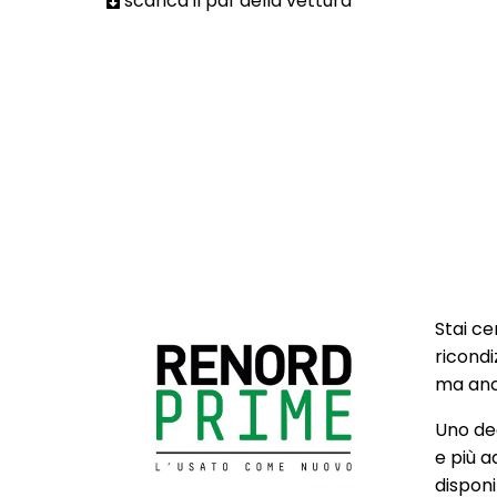
scarica il pdf della vettura
Stai ce
ricondi
ma anch
Uno deg
e più a
disponib