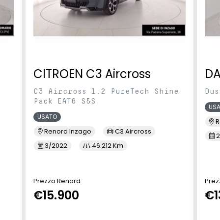
CITROEN C3 Aircross
DA
C3 Aircross 1.2 PureTech Shine
Dus
Pack EAT6 S&S
US
USATO
R
Renord Inzago
C3 Aircross
2
3/2022
46.212 Km
Prezzo Renord
Prez
€15.900
€1