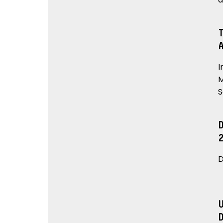
I
M
S
D