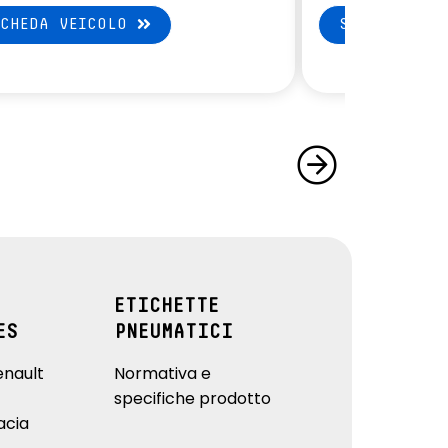
SCHEDA VEICOLO
SCHEDA VEI
ETICHETTE
ES
PNEUMATICI
enault
Normativa e
specifiche prodotto
acia