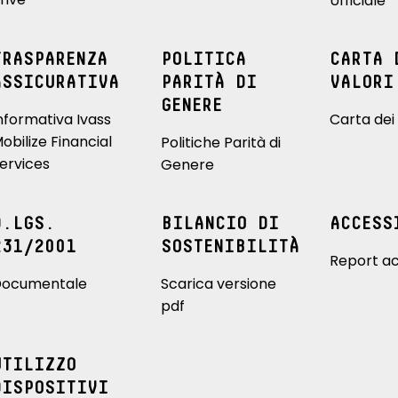
Ufficiale
TRASPARENZA
POLITICA
CARTA 
ASSICURATIVA
PARITÀ DI
VALORI
GENERE
nformativa Ivass
Carta dei 
obilize Financial
Politiche Parità di
ervices
Genere
D.LGS.
BILANCIO DI
ACCESS
231/2001
SOSTENIBILITÀ
Report ac
ocumentale
Scarica versione
pdf
UTILIZZO
DISPOSITIVI