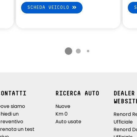
SCHEDA VEICOLO
CONTATTI
RICERCA AUTO
DEALER
WEBSIT
ove siamo
Nuove
hiedi un
Km 0
Renord R
reventivo
Auto usate
Ufficiale
renota un test
Renord D
rive