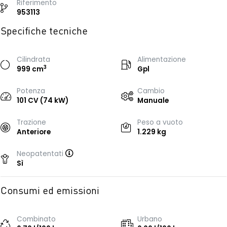
Riferimento
953113
Specifiche tecniche
Cilindrata
Alimentazione
3
999 cm
Gpl
Potenza
Cambio
101 CV (74 kW)
Manuale
Trazione
Peso a vuoto
Anteriore
1.229 kg
Neopatentati
Sì
Consumi ed emissioni
Combinato
Urbano