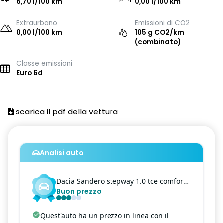
6,70 l/100 km
0,00 l/100 km
Extraurbano
Emissioni di CO2
0,00 l/100 km
105 g CO2/km
(combinato)
Classe emissioni
Euro 6d
scarica il pdf della vettura
Analisi auto
Dacia
Sandero
stepway 1.0 tce comfort eco-g 100cv
Buon prezzo
Quest'auto ha un prezzo in linea con il