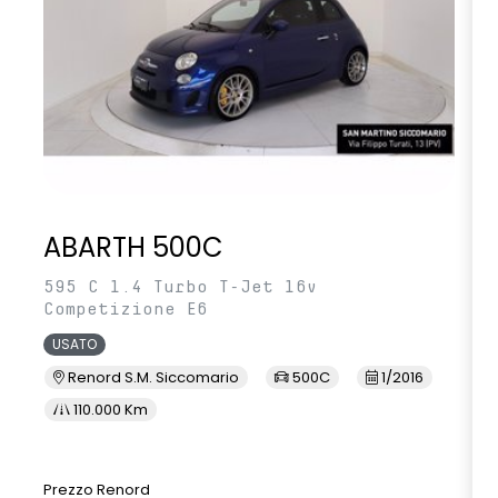
ABARTH 500C
595 C 1.4 Turbo T-Jet 16v
Competizione E6
USATO
Renord S.M. Siccomario
500C
1/2016
110.000 Km
Prezzo Renord