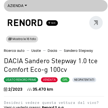
AZIENDA
Sedi
Mostra le 16 foto
Ricerca auto
Usate
Dacia
Sandero Stepway
DACIA Sandero Stepway 1.0 tce
Comfort Eco-g 100cv
USATO RENORD PRIME
VENDUTA
GPL
NEOPATENTATI
2/2023
35.470 km
Desideri vedere questa vettura dal vivo?
Vieni a vederla presso:
Renord S.p.a.