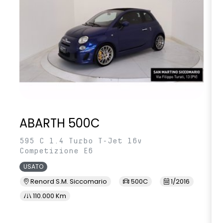
ABARTH 500C
595 C 1.4 Turbo T-Jet 16v
Competizione E6
USATO
Renord S.M. Siccomario
500C
1/2016
110.000 Km