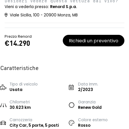
Desideri vedere questa vettura dal vivo?
Vieni a vederla presso:
Renord S.p.a.
Viale Sicilia, 100 - 20900 Monza, MB
Prezzo Renord
Richiedi un preventivo
€14.290
Caratteristiche
Tipo di veicolo
Data Imm.
Usata
2/2023
Chilometri
Garanzia
30.623 km
Renew Gold
Carrozzeria
Colore esterno
City Car, 5 porte, 5 posti
Rosso