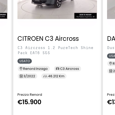
CITROEN C3 Aircross
DA
C3 Aircross 1.2 PureTech Shine
Dus
Pack EAT6 S&S
US
USATO
R
Renord Inzago
C3 Aircross
2
3/2022
46.212 Km
Prezzo Renord
Prez
€15.900
€1