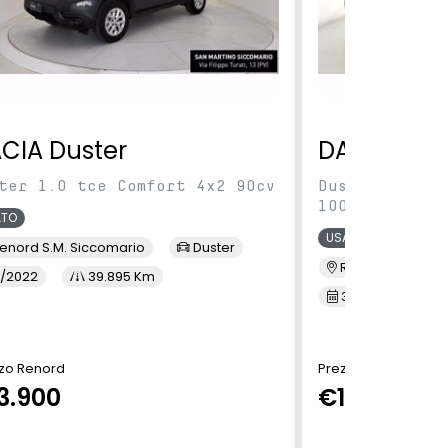
CIA Duster
DACIA Dus
ter 1.0 tce Comfort 4x2 90cv
Duster 1.0 tc
100cv
ATO
USATO
enord S.M. Siccomario
Duster
Renord Baranza
/2022
39.895 Km
3/2023
6
zo Renord
Prezzo Renord
3.900
€14.490