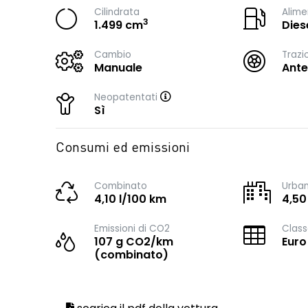
Cilindrata
Alime
3
1.499 cm
Dies
Cambio
Trazi
Manuale
Ante
Neopatentati
Sì
Consumi ed emissioni
Combinato
Urba
4,10 l/100 km
4,50
Emissioni di CO2
Class
107 g CO2/km
Euro
(combinato)