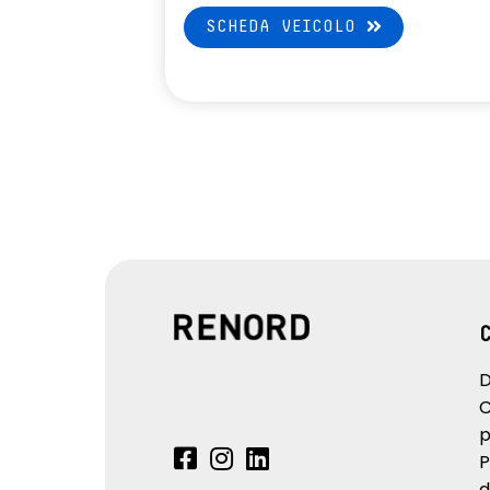
SCHEDA VEICOLO
D
C
p
P
d