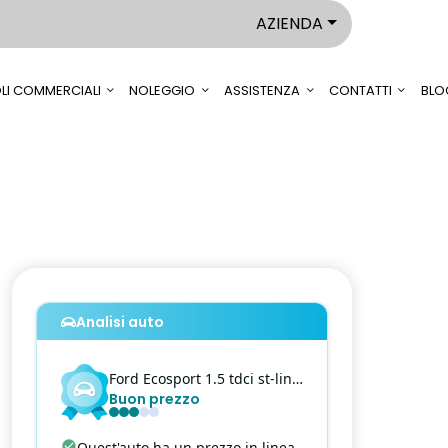
AZIENDA
LI COMMERCIALI
NOLEGGIO
ASSISTENZA
CONTATTI
BLO
Analisi auto
Ford
Ecosport
1.5 tdci st-line s&s 100cv
Buon prezzo
Quest'auto ha un prezzo in linea