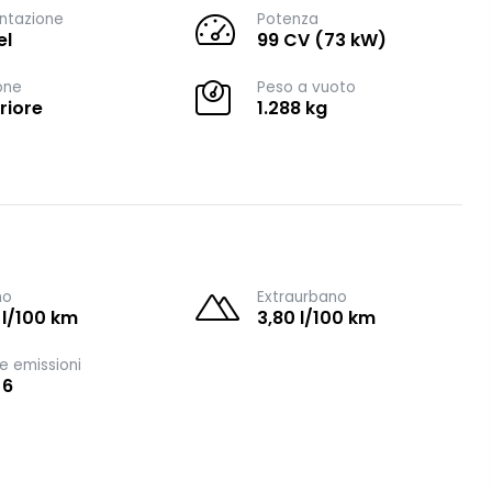
ntazione
Potenza
el
99 CV (73 kW)
one
Peso a vuoto
riore
1.288 kg
no
Extraurbano
 l/100 km
3,80 l/100 km
e emissioni
 6