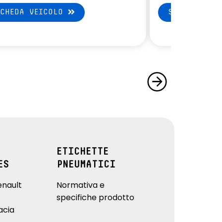
SCHEDA VEICOLO
SCHEDA VEI
ETICHETTE
ES
PNEUMATICI
enault
Normativa e
specifiche prodotto
acia