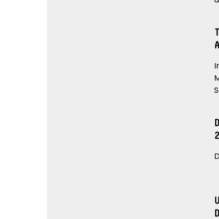
I
M
S
D