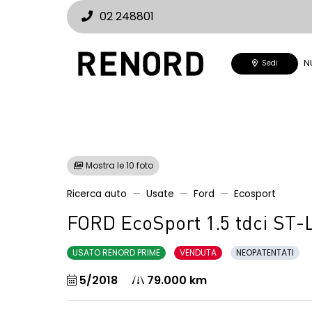
02 248801
N
Sedi
Mostra le 10 foto
Ricerca auto
Usate
Ford
Ecosport
FORD EcoSport 1.5 tdci ST-
USATO RENORD PRIME
VENDUTA
NEOPATENTATI
5/2018
79.000 km