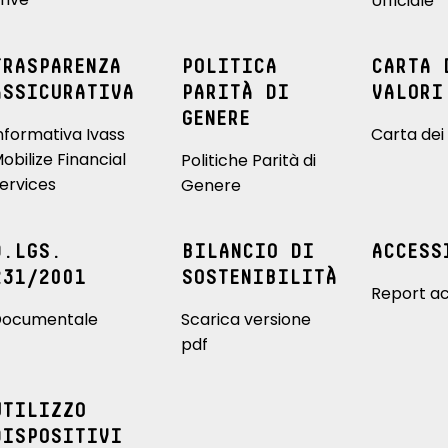
Ufficiale
TRASPARENZA
POLITICA
CARTA 
ASSICURATIVA
PARITÀ DI
VALORI
GENERE
nformativa Ivass
Carta dei 
obilize Financial
Politiche Parità di
ervices
Genere
D.LGS.
BILANCIO DI
ACCESS
231/2001
SOSTENIBILITÀ
Report ac
ocumentale
Scarica versione
pdf
UTILIZZO
DISPOSITIVI