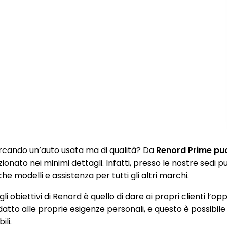
rcando un’auto usata ma di qualità? Da
Renord Prime puoi
zionato nei minimi dettagli. Infatti, presso le nostre sedi
e modelli e assistenza per tutti gli altri marchi.
li obiettivi di Renord è quello di dare ai propri clienti l’op
datto alle proprie esigenze personali, e questo è possibile
ili.