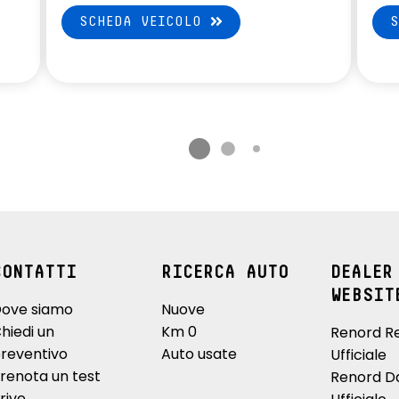
SCHEDA VEICOLO
CONTATTI
RICERCA AUTO
DEALER
WEBSIT
ove siamo
Nuove
hiedi un
Km 0
Renord R
reventivo
Auto usate
Ufficiale
renota un test
Renord D
rive