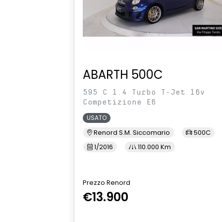
ABARTH 500C
595 C 1.4 Turbo T-Jet 16v
Competizione E6
USATO
Renord S.M. Siccomario
500C
1/2016
110.000 Km
Prezzo Renord
€13.900