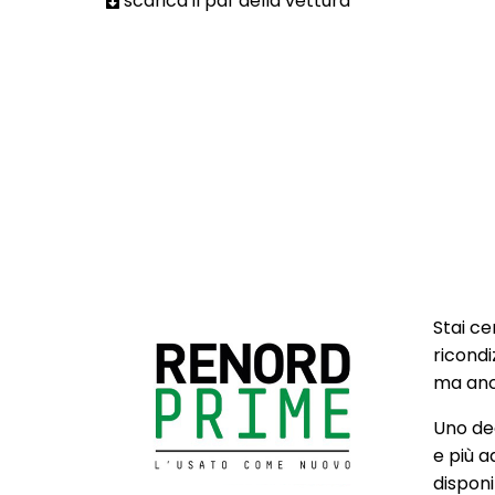
scarica il pdf della vettura
Stai ce
ricondi
ma anch
Uno deg
e più a
disponib