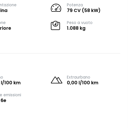
ntazione
Potenza
ina
79 CV (58 kW)
one
Peso a vuoto
riore
1.088 kg
no
Extraurbano
 l/100 km
0,00 l/100 km
e emissioni
 6e