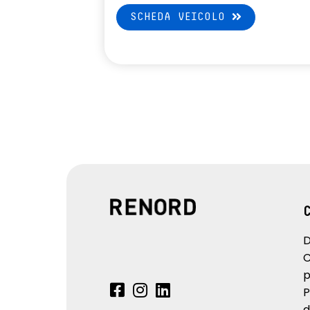
SCHEDA VEICOLO
D
C
p
P
d