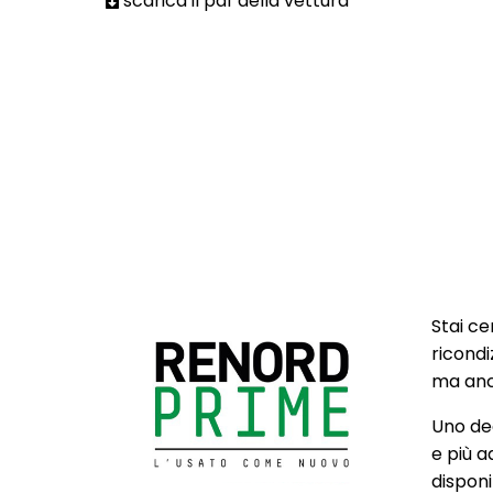
scarica il pdf della vettura
Stai ce
ricondi
ma anch
Uno deg
e più a
disponib