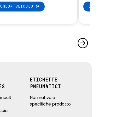
SCHEDA VEICOLO
SCHEDA VEI
ETICHETTE
ES
PNEUMATICI
enault
Normativa e
specifiche prodotto
acia