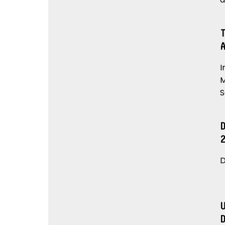
I
M
S
D