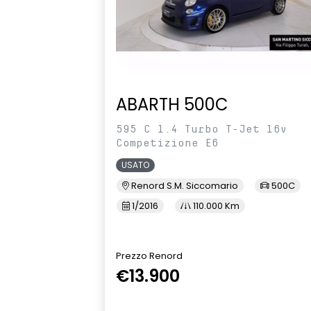
ABARTH 500C
595 C 1.4 Turbo T-Jet 16v
Competizione E6
USATO
Renord S.M. Siccomario
500C
1/2016
110.000 Km
Prezzo Renord
€13.900