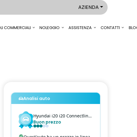
AZIENDA
LI COMMERCIALI
NOLEGGIO
ASSISTENZA
CONTATTI
BLO
Analisi auto
Hyundai
i20
i20 Connectlin - 1.2 MPI 79cv Connectline MT
Buon prezzo
Quest'auto ha un prezzo in linea