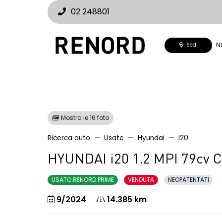
02 248801
N
Sedi
Mostra le 16 foto
Ricerca auto
Usate
Hyundai
I20
HYUNDAI i20 1.2 MPI 79cv 
USATO RENORD PRIME
VENDUTA
NEOPATENTATI
9/2024
14.385 km