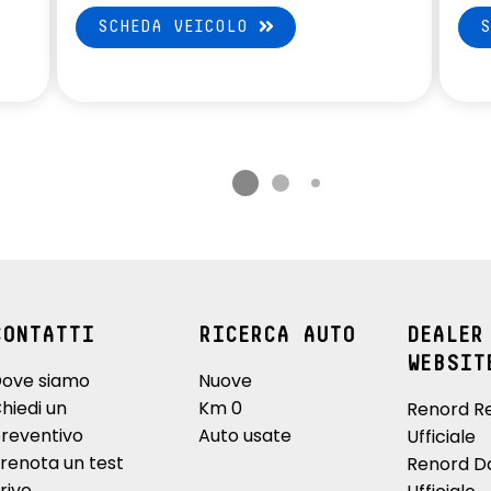
SCHEDA VEICOLO
CONTATTI
RICERCA AUTO
DEALER
WEBSIT
ove siamo
Nuove
hiedi un
Km 0
Renord R
reventivo
Auto usate
Ufficiale
renota un test
Renord D
rive