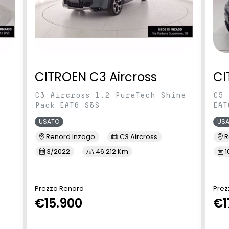
CITROEN C3 Aircross
CI
C3 Aircross 1.2 PureTech Shine
C5 
Pack EAT6 S&S
EAT
USATO
US
Renord Inzago
C3 Aircross
R
3/2022
46.212 Km
1
Prezzo Renord
Prez
€15.900
€1