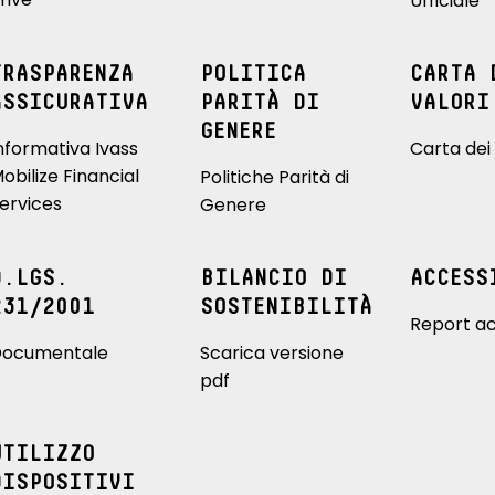
Ufficiale
TRASPARENZA
POLITICA
CARTA 
ASSICURATIVA
PARITÀ DI
VALORI
GENERE
nformativa Ivass
Carta dei 
obilize Financial
Politiche Parità di
ervices
Genere
D.LGS.
BILANCIO DI
ACCESS
231/2001
SOSTENIBILITÀ
Report ac
ocumentale
Scarica versione
pdf
UTILIZZO
DISPOSITIVI