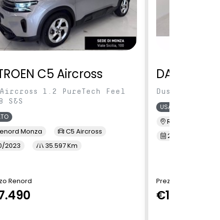
TROEN C5 Aircross
DACIA Dus
Aircross 1.2 PureTech Feel
Duster 1.0 tc
8 S&S
USATO
ATO
Renord S.M. Sic
enord Monza
C5 Aircross
2/2022
3
0/2023
35.597 Km
zo Renord
Prezzo Renord
7.490
€13.900