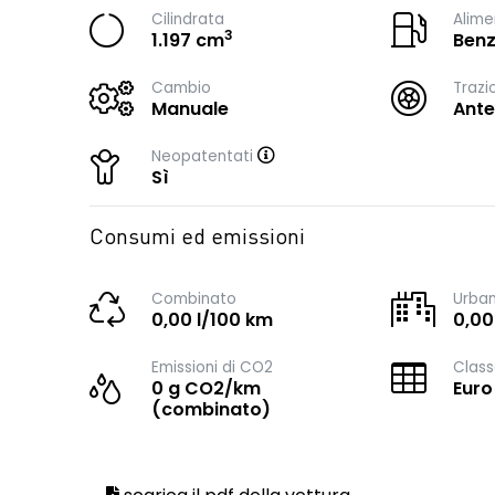
Cilindrata
Alime
3
1.197 cm
Benz
Cambio
Trazi
Manuale
Ante
Neopatentati
Sì
Consumi ed emissioni
Combinato
Urba
0,00 l/100 km
0,00
Emissioni di CO2
Class
0 g CO2/km
Euro
(combinato)