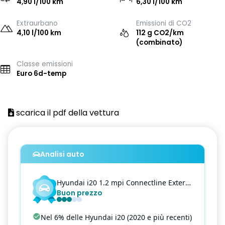
4,90 l/100 km
6,30 l/100 km
Extraurbano
Emissioni di CO2
4,10 l/100 km
112 g CO2/km
(combinato)
Classe emissioni
Euro 6d-temp
scarica il pdf della vettura
Analisi auto
Hyundai
i20
1.2 mpi Connectline Exterior Pack
Buon prezzo
Nel 6% delle Hyundai i20 (2020 e più recenti)