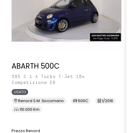
ABARTH 500C
595 C 1.4 Turbo T-Jet 16v
Competizione E6
USATO
Renord S.M. Siccomario
500C
1/2016
110.000 Km
Prezzo Renord