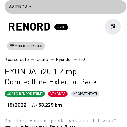
AZIENDA
Sedi
Mostra le 16 foto
Ricerca auto
Usate
Hyundai
I20
HYUNDAI i20 1.2 mpi
Connectline Exterior Pack
USATO RENORD PRIME
VENDUTA
NEOPATENTATI
8/2022
53.229 km
Desideri vedere questa vettura dal vivo?
Vieni a vederla presso:
Renord S.p.a.