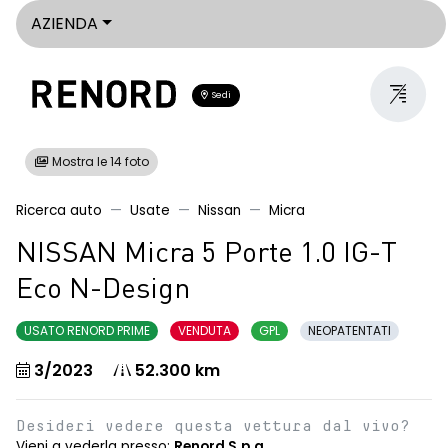
AZIENDA
Sedi
Mostra le 14 foto
Ricerca auto
Usate
Nissan
Micra
NISSAN Micra 5 Porte 1.0 IG-T
Eco N-Design
USATO RENORD PRIME
VENDUTA
GPL
NEOPATENTATI
3/2023
52.300 km
Desideri vedere questa vettura dal vivo?
Vieni a vederla presso:
Renord S.p.a.