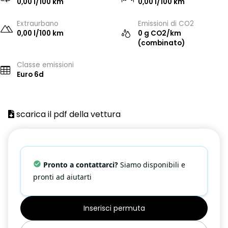
0,00 l/100 km
0,00 l/100 km
Extraurbano
Emissioni di CO2
0,00 l/100 km
0 g CO2/km
(combinato)
Classe emissioni
Euro 6d
scarica il pdf della vettura
Pronto a contattarci?
Siamo disponibili e
pronti ad aiutarti
Inserisci permuta