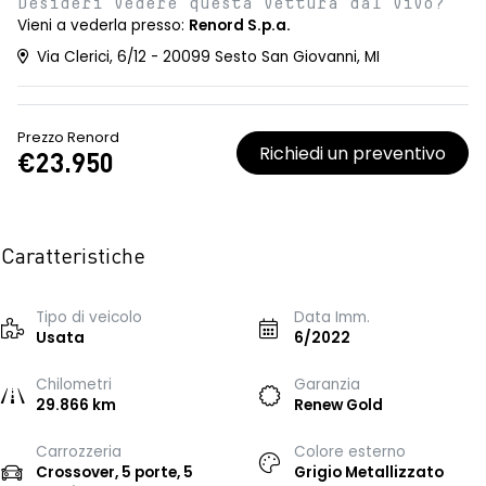
Desideri vedere questa vettura dal vivo?
Vieni a vederla presso:
Renord S.p.a.
Via Clerici, 6/12 - 20099 Sesto San Giovanni, MI
Prezzo Renord
Richiedi un preventivo
€23.950
Caratteristiche
Tipo di veicolo
Data Imm.
Usata
6/2022
Chilometri
Garanzia
29.866 km
Renew Gold
Carrozzeria
Colore esterno
Crossover, 5 porte, 5
Grigio Metallizzato