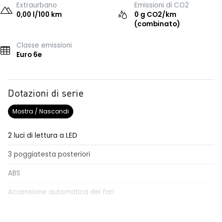
Extraurbano
Emissioni di CO2
0,00 l/100 km
0 g CO2/km
(combinato)
Classe emissioni
Euro 6e
Dotazioni di serie
Mostra / Nascondi
2 luci di lettura a LED
3 poggiatesta posteriori
ABS
Accensione automatica dei fari
Active Emergency Brake (frenata di emergenza attiva con
riconoscimento pedoni e ciclisti)