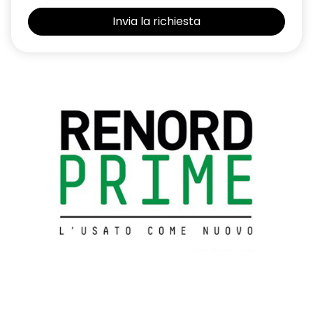
Predisposizione etilometro
Privacy glass
Profili laterali shiny black e modanatura laterale cromati
Profilo griglia superiore cromata
Retrovisori esterni black, elettrici, riscaldati con sensore di
temperatura e richiudibili elettricamente
Ripartitore elettronico della frenata
Sedile conducente regolabile in altezza
Sedili anteriori comfort con seduta ampliata e sostegni
laterali
Sedili posteriori ripiegabili 1/3-2/3
Sellerie techno in tessuto grigio con inserti neri e impunture
Sensori Di Parcheggio Posteriori