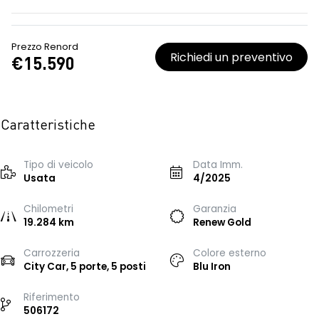
Prezzo Renord
Richiedi un preventivo
€15.590
Caratteristiche
Tipo di veicolo
Data Imm.
Usata
4/2025
Chilometri
Garanzia
19.284 km
Renew Gold
Carrozzeria
Colore esterno
City Car, 5 porte, 5 posti
Blu Iron
Riferimento
506172