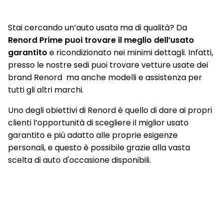
sensori pioggia
Stai cercando un’auto usata ma di qualità? Da
Shark antenna
Renord Prime puoi trovare il meglio dell’usato
Sistema elettronico di controllo alla stabilità (ESP)
garantito
e ricondizionato nei minimi dettagli. Infatti,
presso le nostre sedi puoi trovare vetture usate dei
Sistema multimediale Easy Link 7" compatibile con Android
Auto ed Apple CarPlay con smartphone replication con e
brand Renord ma anche modelli e assistenza per
senza cavo (wireless)
tutti gli altri marchi.
Sistema multimediale Easy Link 7" con Navigazione
Uno degli obiettivi di Renord è quello di dare ai propri
compatibile con Android Auto ed Apple CarPlay con
clienti l’opportunità di scegliere il miglior usato
smartphone replication con e senza cavo (wireless)
garantito e più adatto alle proprie esigenze
Traffic Sign Recognition (riconoscimento segnali stradali)
personali, e questo è possibile grazie alla vasta
scelta di auto d'occasione disponibili.
Volante in TEP
Volante regolabile in altezza e profondità