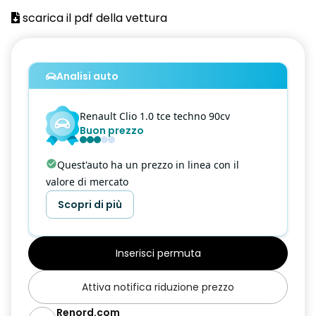
scarica il pdf della vettura
Airbag frontale conducente
Airbag frontale passeggero
Analisi auto
Airbag laterali a tendina anteriori
Airbag laterali a tendina posteriori
Renault
Clio
1.0 tce techno 90cv
Buon prezzo
Alzacristalli anteriori e posteriori elettrici impulsionali
Armonia interna Black con cielo nero
Quest'auto ha un prezzo in linea con il
valore di mercato
Assistenza alla frenata di emergenza
Scopri di più
Assistenza alla partenza in salita
Attacchi ISOFIX posteriori più passeggero anteriore
Inserisci permuta
Bracciolo anteriore
Attiva notifica riduzione prezzo
Cerchi in lega da 16" diamantati black Boavista
Renord.com