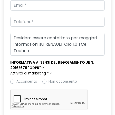
Griglia frontale cromata
Inserti cromati, volante, base del cambio e aeratori
Keyless Entry
Kit Riparazione Pneumatici
Lane Departure Warning (avviso superamento linea)
Lane Keep Assist (assistenza al mantenimento della corsia)
Luci diurne a led con firma luminosa a forma di mezza
INFORMATIVA AI SENSI DEL REGOLAMENTO UE N.
losanga
2016/679 "GDPR"
Attività di marketing
*
Maniglie in tinta carrozzeria
Acconsento
Non acconsento
Multi-Sense
My safety switch - pulsante disattivazione ADAS
Parking Camera