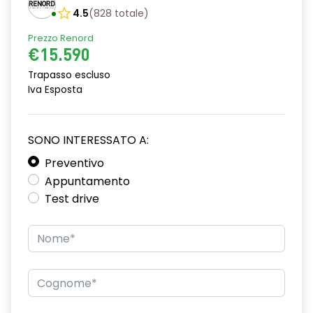
Chiamata d'emergenza automatica
4.5
(
828
totale
)
Chiusura centralizzata
Prezzo Renord
€15.590
Climatizzatore automatico
Trapasso escluso
Cruise Control
Iva Esposta
Cruscotto "soft touch"
Distance Warning (avviso distanza di sicurezza)
SONO INTERESSATO A:
Preventivo
Driver Attention Alert
Appuntamento
Driver Display 7"
Test drive
Fari anteriori Performance LED
Fari Full LED posteriori
Fari posteriori con firma luminosa a LED C-SHAPE
Griglia alloggiamento fendinebbia cromata