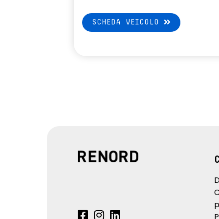
SCHEDA VEICOLO
D
C
p
P