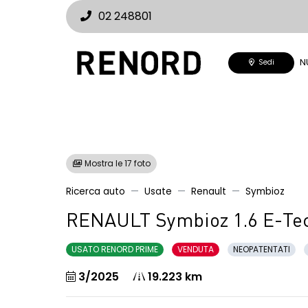
02 248801
N
Sedi
Mostra le 17 foto
Ricerca auto
Usate
Renault
Symbioz
RENAULT Symbioz 1.6 E-Tech
USATO RENORD PRIME
VENDUTA
NEOPATENTATI
3/2025
19.223 km