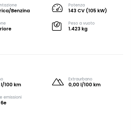
ntazione
Potenza
trica/Benzina
143 CV (105 kW)
one
Peso a vuoto
riore
1.423 kg
no
Extraurbano
 l/100 km
0,00 l/100 km
e emissioni
 6e