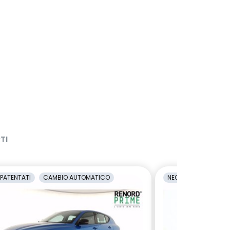
TI
PATENTATI
CAMBIO AUTOMATICO
NEOPATENTATI
C