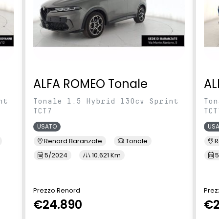
ALFA ROMEO Tonale
AL
nt
Tonale 1.5 Hybrid 130cv Sprint
Ton
TCT7
TCT
USATO
US
Renord Baranzate
Tonale
R
5/2024
10.621 Km
5
Prezzo Renord
Prez
€24.890
€2