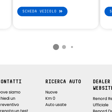
SCHEDA VEICOLO
CONTATTI
RICERCA AUTO
DEALER
WEBSIT
ove siamo
Nuove
hiedi un
Km 0
Renord R
reventivo
Auto usate
Ufficiale
renota un test
Renord D