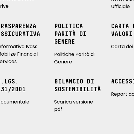
rive
Ufficiale
TRASPARENZA
POLITICA
CARTA 
ASSICURATIVA
PARITÀ DI
VALORI
GENERE
nformativa Ivass
Carta dei 
obilize Financial
Politiche Parità di
ervices
Genere
D.LGS.
BILANCIO DI
ACCESS
231/2001
SOSTENIBILITÀ
Report ac
ocumentale
Scarica versione
pdf