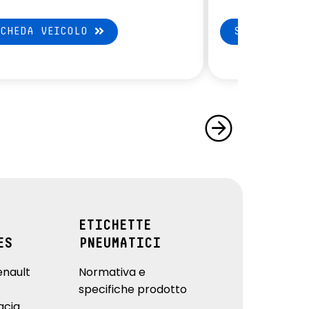
SCHEDA VEICOLO
SCHEDA VEI
ETICHETTE
ES
PNEUMATICI
enault
Normativa e
specifiche prodotto
acia