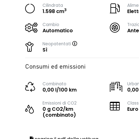
Cilindrata
Alime
3
1.598 cm
Elet
Cambio
Trazi
Automatico
Ante
Neopatentati
Sì
Consumi ed emissioni
Combinato
Urba
0,00 l/100 km
0,00
Emissioni di CO2
Class
0 g CO2/km
Euro
(combinato)