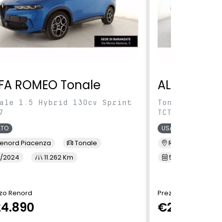
FA ROMEO Tonale
ALFA ROME
ale 1.5 Hybrid 130cv Sprint
Tonale 1.5 Hy
7
TCT7
ATO
USATO
enord Piacenza
Tonale
Renord Piacenz
/2024
11.262 Km
5/2024
1
zo Renord
Prezzo Renord
4.890
€24.890