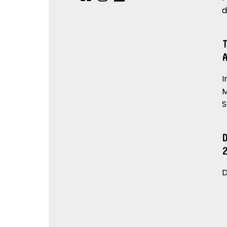
d
I
M
S
D