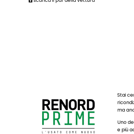
scarica il pdf della vettura
Stai ce
ricondi
ma anch
Uno deg
e più a