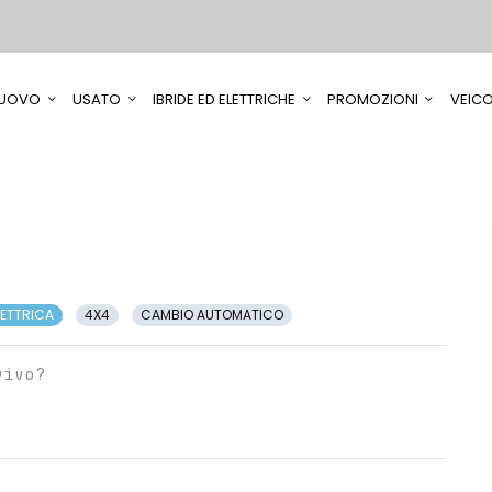
UOVO
USATO
IBRIDE ED ELETTRICHE
PROMOZIONI
VEICO
LETTRICA
4X4
CAMBIO AUTOMATICO
vivo?