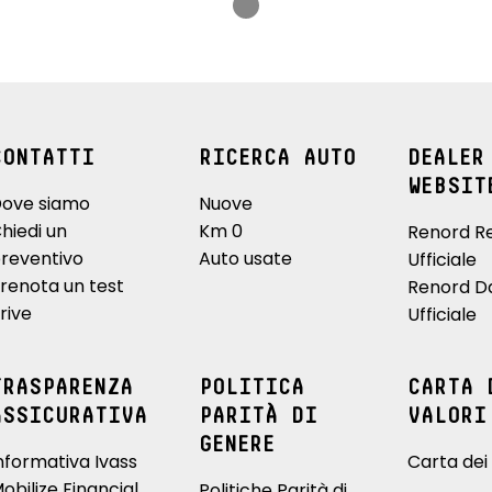
CONTATTI
RICERCA AUTO
DEALER
WEBSIT
ove siamo
Nuove
hiedi un
Km 0
Renord R
reventivo
Auto usate
Ufficiale
renota un test
Renord D
rive
Ufficiale
TRASPARENZA
POLITICA
CARTA 
ASSICURATIVA
PARITÀ DI
VALORI
GENERE
nformativa Ivass
Carta dei 
obilize Financial
Politiche Parità di