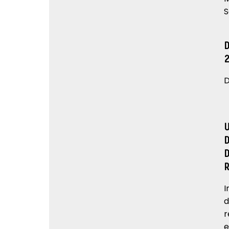
S
D
I
d
r
e