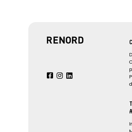
D
C
p
P
d
I
M