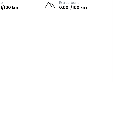
no
Extraurbano
 l/100 km
0,00 l/100 km