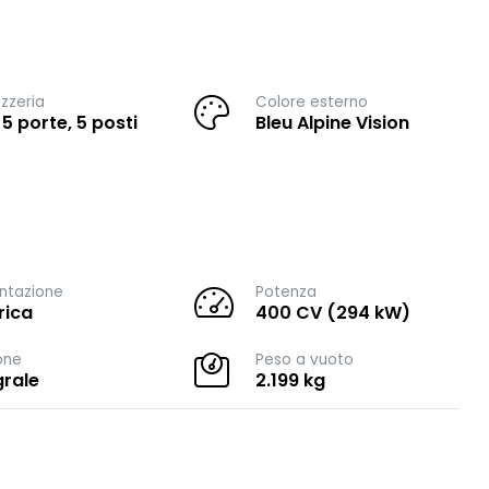
zzeria
Colore esterno
 5 porte, 5 posti
Bleu Alpine Vision
ntazione
Potenza
rica
400 CV (294 kW)
one
Peso a vuoto
grale
2.199 kg