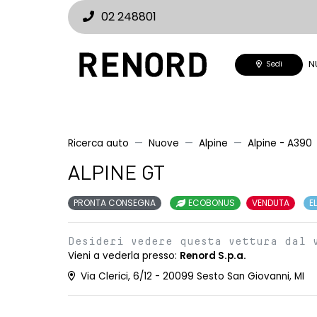
02 248801
N
Sedi
Ricerca auto
Nuove
Alpine
Alpine - A390
ALPINE GT
PRONTA CONSEGNA
ECOBONUS
VENDUTA
E
Desideri vedere questa vettura dal 
Vieni a vederla presso:
Renord S.p.a.
Via Clerici, 6/12 - 20099 Sesto San Giovanni, MI