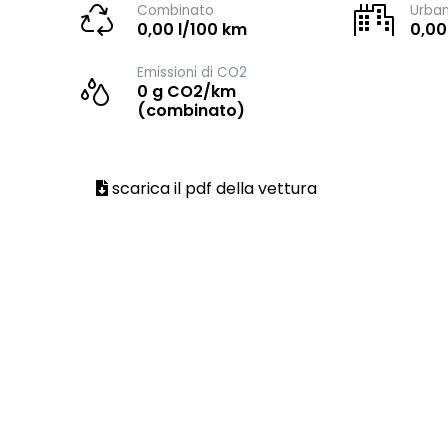
Combinato
Urba
0,00 l/100 km
0,00
Emissioni di CO2
0 g CO2/km
(combinato)
scarica il pdf della vettura