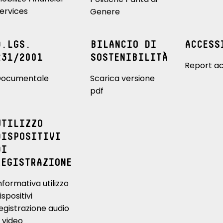
ervices
Genere
D.LGS.
BILANCIO DI
ACCESS
231/2001
SOSTENIBILITÀ
Report ac
ocumentale
Scarica versione
pdf
UTILIZZO
DISPOSITIVI
DI
REGISTRAZIONE
nformativa utilizzo
ispositivi
egistrazione audio
 video