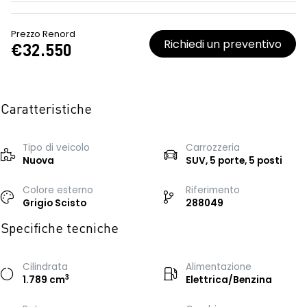
Prezzo Renord
Richiedi un preventivo
€32.550
Caratteristiche
Tipo di veicolo
Carrozzeria
Nuova
SUV, 5 porte, 5 posti
Colore esterno
Riferimento
Grigio Scisto
288049
Specifiche tecniche
Cilindrata
Alimentazione
3
1.789 cm
Elettrica/Benzina