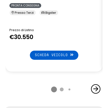
PRONTA CONSEGNA
Presso Terzi
Bigster
Prezzo di Listino
P
€30.550
SCHEDA VEICOLO