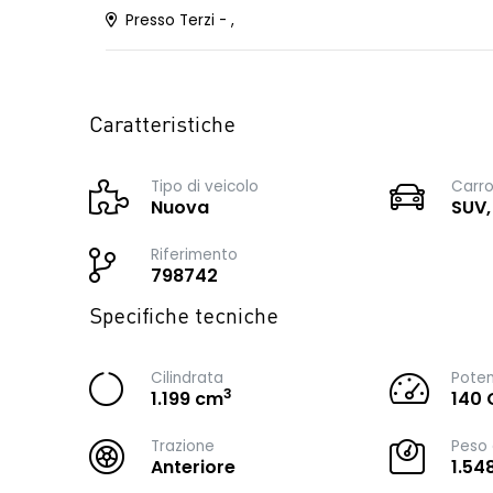
Presso Terzi - ,
Caratteristiche
Tipo di veicolo
Carro
Nuova
SUV,
Riferimento
798742
Specifiche tecniche
Cilindrata
Pote
3
1.199 cm
140 
Trazione
Peso 
Anteriore
1.54