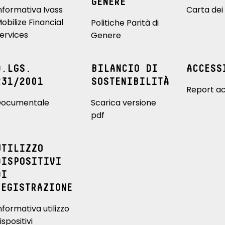
GENERE
nformativa Ivass
Carta dei 
obilize Financial
Politiche Parità di
ervices
Genere
D.LGS.
BILANCIO DI
ACCESS
231/2001
SOSTENIBILITÀ
Report ac
ocumentale
Scarica versione
pdf
UTILIZZO
DISPOSITIVI
DI
REGISTRAZIONE
nformativa utilizzo
ispositivi