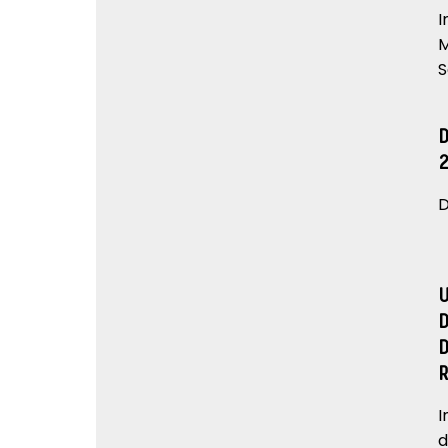
I
M
S
D
I
d