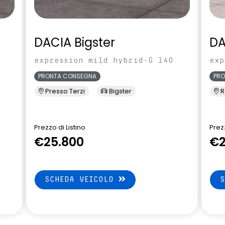
DACIA Bigster
DA
expression mild hybrid-G 140
exp
PRONTA CONSEGNA
PR
Presso Terzi
Bigster
R
Prezzo di Listino
Prezz
€25.800
€2
SCHEDA VEICOLO