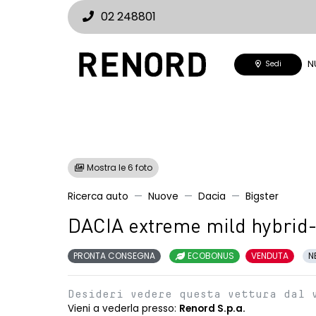
02 248801
N
Sedi
Mostra le 6 foto
Ricerca auto
Nuove
Dacia
Bigster
DACIA extreme mild hybrid
PRONTA CONSEGNA
ECOBONUS
VENDUTA
N
Desideri vedere questa vettura dal 
Vieni a vederla presso:
Renord S.p.a.