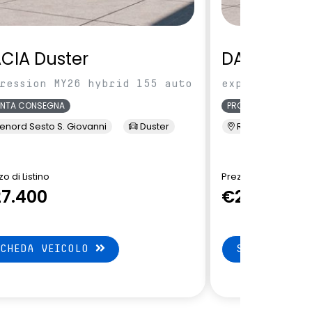
CIA Duster
DACIA Dus
ression MY26 hybrid 155 auto
expression MY
ONTA CONSEGNA
PRONTA CONSEGNA
enord Sesto S. Giovanni
Duster
Renord Sesto S. 
o di Listino
Prezzo di Listino
7.400
€27.550
SCHEDA VEICOLO
SCHEDA VEI