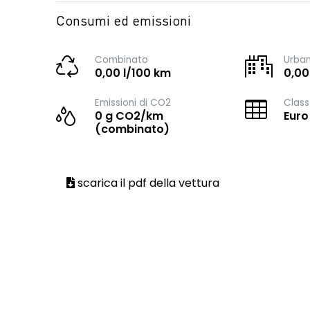
Consumi ed emissioni
Combinato
Urba
0,00 l/100 km
0,00
Emissioni di CO2
Class
0 g CO2/km
Euro
(combinato)
scarica il pdf della vettura