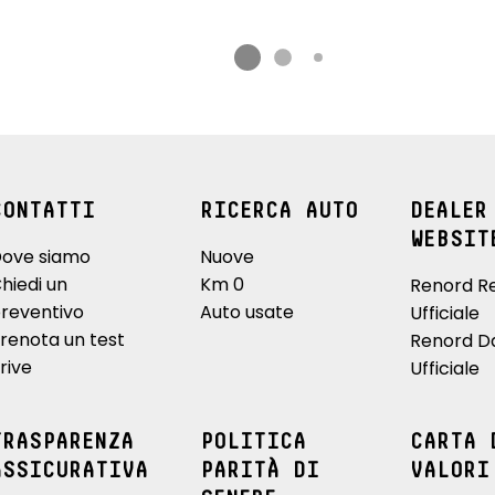
CONTATTI
RICERCA AUTO
DEALER
WEBSIT
ove siamo
Nuove
hiedi un
Km 0
Renord R
reventivo
Auto usate
Ufficiale
renota un test
Renord D
rive
Ufficiale
TRASPARENZA
POLITICA
CARTA 
ASSICURATIVA
PARITÀ DI
VALORI