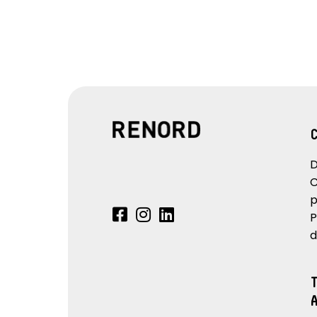
D
C
p
P
d