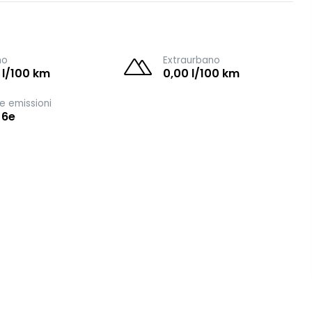
no
Extraurbano
 l/100 km
0,00 l/100 km
e emissioni
 6e